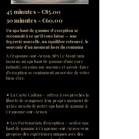
45 minutes - €85.00
30 minutes - €60.00
Un spa haut de gamme d'exception se
reconnaît à ce qu'il vous laisse — une
légèreté nouvelle, un équilibre retrouvé, le
souvenir d'un moment hors du commun
À Craponne-sur-Arzon, SPA Le Mont Anis
incarne un spa haut de gamme d'une rare
intimité, où soins sur-mesure et savoir-faire
d'exception se conjuguent au service de votre
bien-être.
✦ La Carte Cadeau — offrez à vos proches la
liberté de composer leur propre moment de
grâce au sein de notre spa haut de gamme à
Craponne-sur-Arzon.
✦ Les Partenariats d'exception — seul ce spa
haut de gamme à Craponne-sur-Arzon vous
propose des expériences uniques avec des