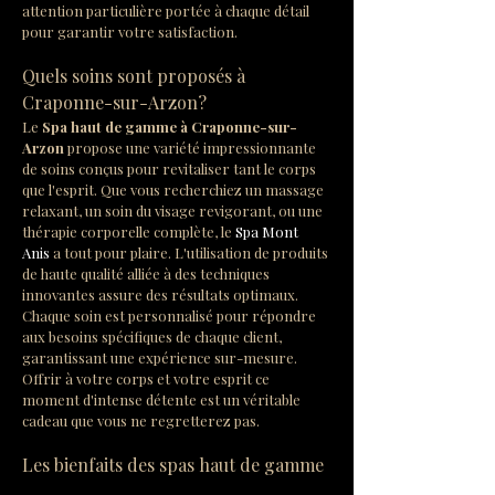
attention particulière portée à chaque détail 
pour garantir votre satisfaction.
Quels soins sont proposés à 
Craponne-sur-Arzon?
Le 
Spa haut de gamme à Craponne-sur-
Arzon
 propose une variété impressionnante 
de soins conçus pour revitaliser tant le corps 
que l'esprit. Que vous recherchiez un massage 
relaxant, un soin du visage revigorant, ou une 
thérapie corporelle complète, le 
Spa Mont 
Anis
 a tout pour plaire. L'utilisation de produits 
de haute qualité alliée à des techniques 
innovantes assure des résultats optimaux. 
Chaque soin est personnalisé pour répondre 
aux besoins spécifiques de chaque client, 
garantissant une expérience sur-mesure. 
Offrir à votre corps et votre esprit ce 
moment d'intense détente est un véritable 
cadeau que vous ne regretterez pas.
Les bienfaits des spas haut de gamme