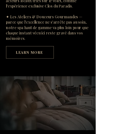
acteurs locaux triés sur le volet, comme
l'expérience exclusive Clos du Paradis.
✦ Les Ateliers & Douceurs Gourmandes —
parce que l'excellence ne s'arrête pas au soin,
notre spa haut de gamme va plus loin pour que
chaque instant vécu ici reste gravé dans vos
mémoires.
LEARN MORE