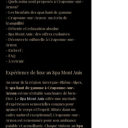
- Quels soins sont proposés à Craponne-sur-
Arzon?
- Les bienfaits des spas haut de gamme
- Craponne-sur-Arzon : un écrin de 
tranquillité
- Détente et relaxation absolue
- Spa Mont Anis : des offres exclusives
- Découverte culturelle à Craponne-sur-
Arzon
- En bref :
- FAQ
- À retenir
Expérience de luxe au Spa Mont Anis
Au cœur de la région Auvergne-Rhône-Alpes, 
le 
spa haut de gamme à Craponne-sur-
Arzon
 est un véritable sanctuaire de bien-
être. Le 
Spa Mont Anis
 offre une myriade 
d'expériences sensorielles conçues pour 
apaiser le corps et l'esprit. Située dans un 
cadre naturel exceptionnel, Craponne-sur-
Arzon est renommée pour son ambiance 
paisible et accueillante. Chaque visiteur au 
Spa 