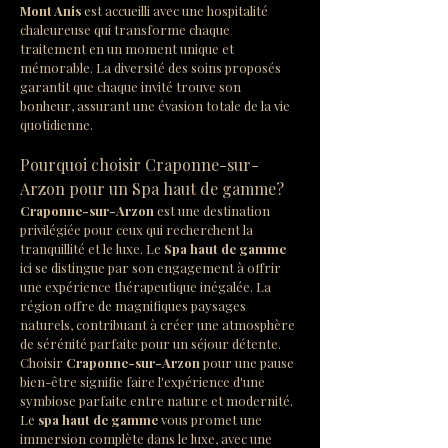
Mont Anis
 est accueilli avec une hospitalité 
chaleureuse qui transforme chaque 
traitement en un moment unique et 
mémorable. La diversité des soins proposés 
garantit que chaque invité trouve son 
bonheur, assurant une évasion totale de la vie 
quotidienne.
Pourquoi choisir Craponne-sur-
Arzon pour un Spa haut de gamme?
Craponne-sur-Arzon
 est une destination 
privilégiée pour ceux qui recherchent la 
tranquillité et le luxe. Le 
Spa haut de gamme
ici se distingue par son engagement à offrir 
une expérience thérapeutique inégalée. La 
région offre de magnifiques paysages 
naturels, contribuant à créer une atmosphère 
de sérénité parfaite pour un séjour détente. 
Choisir 
Craponne-sur-Arzon
 pour une pause 
bien-être signifie faire l'expérience d'une 
symbiose parfaite entre nature et modernité. 
Le 
spa haut de gamme
 vous promet une 
immersion complète dans le luxe, avec une 