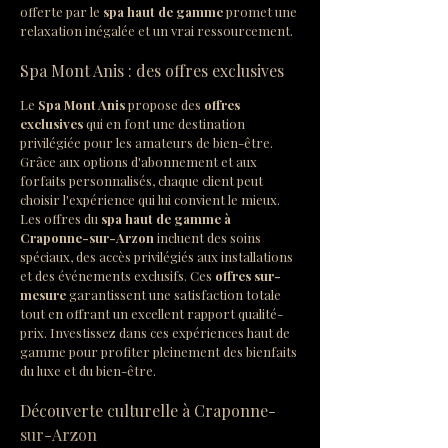
offerte par le 
spa haut de gamme
 promet une 
relaxation inégalée et un vrai ressourcement.
Spa Mont Anis : des offres exclusives
Le 
Spa Mont Anis
 propose des 
offres 
exclusives
 qui en font une destination 
privilégiée pour les amateurs de bien-être. 
Grâce aux options d'abonnement et aux 
forfaits personnalisés, chaque client peut 
choisir l'expérience qui lui convient le mieux. 
Les offres du 
spa haut de gamme à 
Craponne-sur-Arzon
 incluent des soins 
spéciaux, des accès privilégiés aux installations 
et des événements exclusifs. Ces 
offres sur-
mesure
 garantissent une satisfaction totale 
tout en offrant un excellent rapport qualité-
prix. Investissez dans ces expériences haut de 
gamme pour profiter pleinement des bienfaits 
du luxe et du bien-être.
Découverte culturelle à Craponne-
sur-Arzon