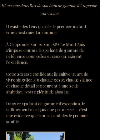
Bienvenue dans l'art du spa haut de gamme à Craponne-
sur-Arzon
Il existe des lieux qui, dès le premier instant,
vous soustraient au monde.
À Craponne-sur-Arzon, SPA Le Mont Anis
s'impose comme le spa haut de gamme de
référence pour celles et ceux qui exigent
l'excellence.
Cette adresse confidentielle cultive un art de
vivre singulier, où chaque geste, chaque silence
et chaque détail concourent à une seule
ambition : votre plénitude absolue.
Dans ce spa haut de gamme d'exception, le
raffinement n'est pas une promesse — c'est
une évidence que l'on ressent dès le premier
souffle.