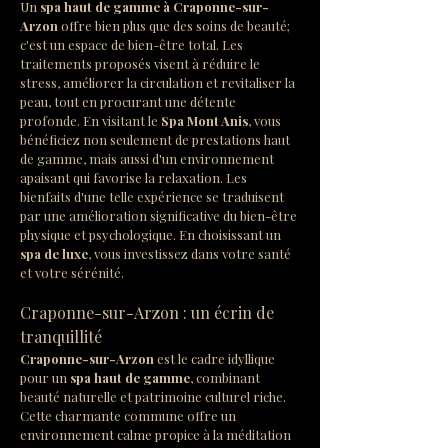
Un 
spa haut de gamme à Craponne-sur-
Arzon
 offre bien plus que des soins de beauté; 
c'est un espace de bien-être total. Les 
traitements proposés visent à réduire le 
stress, améliorer la circulation et revitaliser la 
peau, tout en procurant une détente 
profonde. En visitant le 
Spa Mont Anis
, vous 
bénéficiez non seulement de prestations haut 
de gamme, mais aussi d'un environnement 
apaisant qui favorise la relaxation. Les 
bienfaits d'une telle expérience se traduisent 
par une amélioration significative du bien-être 
physique et psychologique. En choisissant un 
spa de luxe
, vous investissez dans votre santé 
et votre sérénité.
Craponne-sur-Arzon : un écrin de 
tranquillité
Craponne-sur-Arzon
 est le cadre idyllique 
pour un 
spa haut de gamme
, combinant 
beauté naturelle et patrimoine culturel riche. 
Cette charmante commune offre un 
environnement calme propice à la méditation 