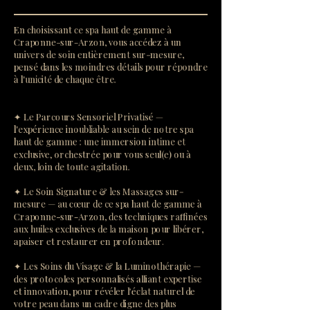
En choisissant ce spa haut de gamme à
Craponne-sur-Arzon, vous accédez à un
univers de soin entièrement sur-mesure,
pensé dans les moindres détails pour répondre
à l'unicité de chaque être.
✦ Le Parcours Sensoriel Privatisé —
l'expérience inoubliable au sein de notre spa
haut de gamme : une immersion intime et
exclusive, orchestrée pour vous seul(e) ou à
deux, loin de toute agitation.
✦ Le Soin Signature & les Massages sur-
mesure — au cœur de ce spa haut de gamme à
Craponne-sur-Arzon, des techniques raffinées
aux huiles exclusives de la maison pour libérer,
apaiser et restaurer en profondeur.
✦ Les Soins du Visage & la Luminothérapie —
des protocoles personnalisés alliant expertise
et innovation, pour révéler l'éclat naturel de
votre peau dans un cadre digne des plus