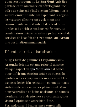
et au ressourcement. Le 
Spa Mont Anis
 tire 
parti de cette ambiance en développant une 
offre de soins qui s'intègre parfaitement à la 
nature environnante. En explorant la région, 
les visiteurs découvrent également une 
communauté accueillante et des traditions 
locales qui enrichissent leur expérience. La 
combinaison unique de nature préservée et de 
services de luxe fait de 
Craponne-sur-Arzon
une destination immanquable.
Détente et relaxation absolue
Au 
spa haut de gamme à Craponne-sur-
Arzon
, la détente est une priorité absolue. 
Chaque aspect du 
Spa Mont Anis
 est conçu 
pour offrir une évasion totale du stress du 
quotidien. Les équipements modernes et les 
espaces dédiés à la relaxation permettent aux 
visiteurs de se ressourcer pleinement. Vous 
pouvez profiter de bains apaisants, de saunas 
bienfaisants et de piscines revigorantes, tous 
visant à optimiser votre bien-être. 
S'abandonner à l'expérience sensorielle 