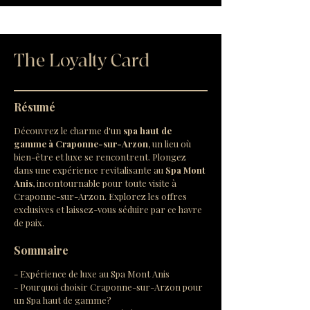
The Loyalty Card
Résumé
Découvrez le charme d'un 
spa haut de 
gamme à Craponne-sur-Arzon
, un lieu où 
bien-être et luxe se rencontrent. Plongez 
dans une expérience revitalisante au 
Spa Mont 
Anis
, incontournable pour toute visite à 
Craponne-sur-Arzon. Explorez les offres 
exclusives et laissez-vous séduire par ce havre 
de paix.
Sommaire
- Expérience de luxe au Spa Mont Anis
- Pourquoi choisir Craponne-sur-Arzon pour 
un Spa haut de gamme?