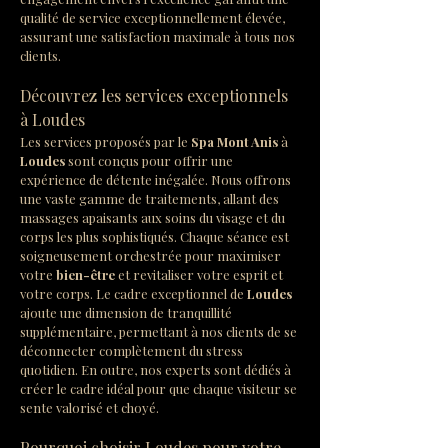
qualité de service exceptionnellement élevée, 
assurant une satisfaction maximale à tous nos 
clients.
Découvrez les services exceptionnels 
à Loudes
Les services proposés par le 
Spa Mont Anis
 à 
Loudes
 sont conçus pour offrir une 
expérience de détente inégalée. Nous offrons 
une vaste gamme de traitements, allant des 
massages apaisants aux soins du visage et du 
corps les plus sophistiqués. Chaque séance est 
soigneusement orchestrée pour maximiser 
votre 
bien-être
 et revitaliser votre esprit et 
votre corps. Le cadre exceptionnel de 
Loudes
ajoute une dimension de tranquillité 
supplémentaire, permettant à nos clients de se 
déconnecter complètement du stress 
quotidien. En outre, nos experts sont dédiés à 
créer le cadre idéal pour que chaque visiteur se 
sente valorisé et choyé.
Pourquoi choisir Loudes pour votre 