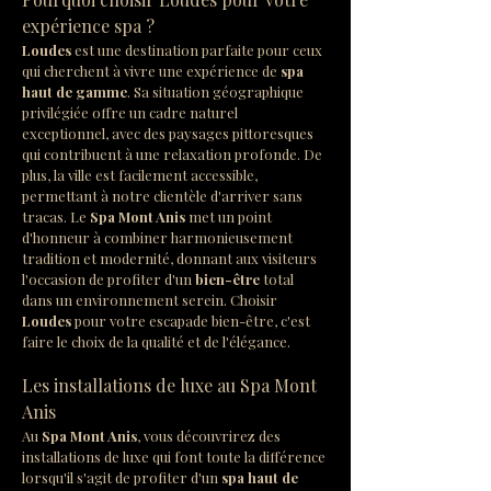
expérience spa ?
Loudes
 est une destination parfaite pour ceux 
qui cherchent à vivre une expérience de 
spa 
haut de gamme
. Sa situation géographique 
privilégiée offre un cadre naturel 
exceptionnel, avec des paysages pittoresques 
qui contribuent à une relaxation profonde. De 
plus, la ville est facilement accessible, 
permettant à notre clientèle d'arriver sans 
tracas. Le 
Spa Mont Anis
 met un point 
d'honneur à combiner harmonieusement 
tradition et modernité, donnant aux visiteurs 
l'occasion de profiter d'un 
bien-être
 total 
dans un environnement serein. Choisir 
Loudes
 pour votre escapade bien-être, c'est 
faire le choix de la qualité et de l'élégance.
Les installations de luxe au Spa Mont 
Anis
Au 
Spa Mont Anis
, vous découvrirez des 
installations de luxe qui font toute la différence 
lorsqu'il s'agit de profiter d'un 
spa haut de 