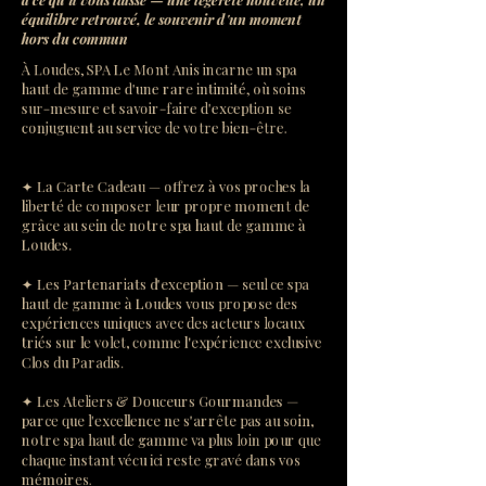
équilibre retrouvé, le souvenir d'un moment
hors du commun
À Loudes, SPA Le Mont Anis incarne un spa
haut de gamme d'une rare intimité, où soins
sur-mesure et savoir-faire d'exception se
conjuguent au service de votre bien-être.
✦ La Carte Cadeau — offrez à vos proches la
liberté de composer leur propre moment de
grâce au sein de notre spa haut de gamme à
Loudes.
✦ Les Partenariats d'exception — seul ce spa
haut de gamme à Loudes vous propose des
expériences uniques avec des acteurs locaux
triés sur le volet, comme l'expérience exclusive
Clos du Paradis.
✦ Les Ateliers & Douceurs Gourmandes —
parce que l'excellence ne s'arrête pas au soin,
notre spa haut de gamme va plus loin pour que
chaque instant vécu ici reste gravé dans vos
mémoires.