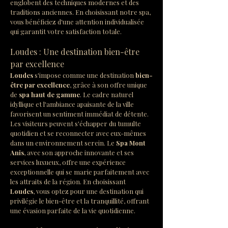
englobent des techniques modernes et des 
traditions anciennes. En choisissant notre spa, 
vous bénéficiez d'une attention individualisée 
qui garantit votre satisfaction totale.
Loudes : Une destination bien-être 
par excellence
Loudes
 s'impose comme une destination 
bien-
être par excellence
, grâce à son offre unique 
de 
spa haut de gamme
. Le cadre naturel 
idyllique et l'ambiance apaisante de la ville 
favorisent un sentiment immédiat de détente. 
Les visiteurs peuvent s'échapper du tumulte 
quotidien et se reconnecter avec eux-mêmes 
dans un environnement serein. Le 
Spa Mont 
Anis
, avec son approche innovante et ses 
services luxueux, offre une expérience 
exceptionnelle qui se marie parfaitement avec 
les attraits de la région. En choisissant 
Loudes
, vous optez pour une destination qui 
privilégie le bien-être et la tranquillité, offrant 
une évasion parfaite de la vie quotidienne.