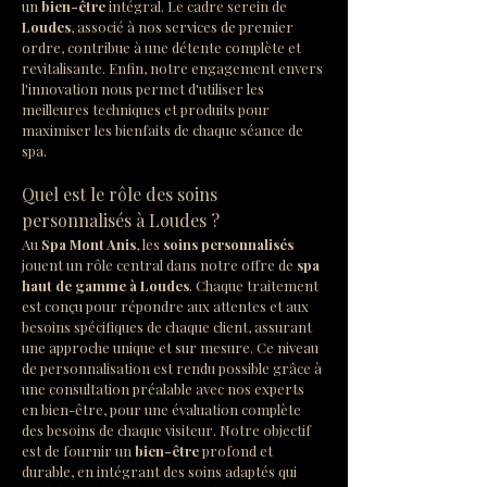
un 
bien-être
 intégral. Le cadre serein de 
Loudes
, associé à nos services de premier 
ordre, contribue à une détente complète et 
revitalisante. Enfin, notre engagement envers 
l'innovation nous permet d'utiliser les 
meilleures techniques et produits pour 
maximiser les bienfaits de chaque séance de 
spa.
Quel est le rôle des soins 
personnalisés à Loudes ?
Au 
Spa Mont Anis
, les 
soins personnalisés
jouent un rôle central dans notre offre de 
spa 
haut de gamme à Loudes
. Chaque traitement 
est conçu pour répondre aux attentes et aux 
besoins spécifiques de chaque client, assurant 
une approche unique et sur mesure. Ce niveau 
de personnalisation est rendu possible grâce à 
une consultation préalable avec nos experts 
en bien-être, pour une évaluation complète 
des besoins de chaque visiteur. Notre objectif 
est de fournir un 
bien-être
 profond et 
durable, en intégrant des soins adaptés qui 