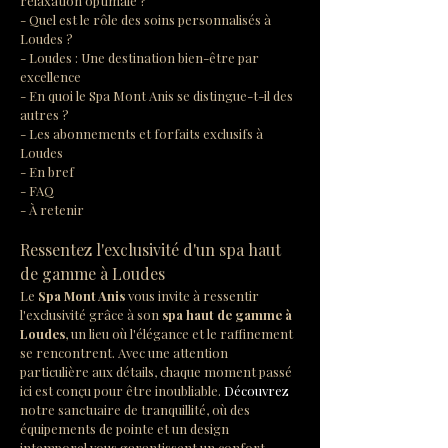
relaxation optimale ?
- Quel est le rôle des soins personnalisés à 
Loudes ?
- Loudes : Une destination bien-être par 
excellence
- En quoi le Spa Mont Anis se distingue-t-il des 
autres ?
- Les abonnements et forfaits exclusifs à 
Loudes
- En bref
- FAQ
- À retenir
Ressentez l'exclusivité d'un spa haut 
de gamme à Loudes
Le 
Spa Mont Anis
 vous invite à ressentir 
l'exclusivité grâce à son 
spa haut de gamme à 
Loudes
, un lieu où l'élégance et le raffinement 
se rencontrent. Avec une attention 
particulière aux détails, chaque moment passé 
ici est conçu pour être inoubliable. 
Découvrez
notre sanctuaire de tranquillité, où des 
équipements de pointe et un design 
intemporel vous garantissent un confort 