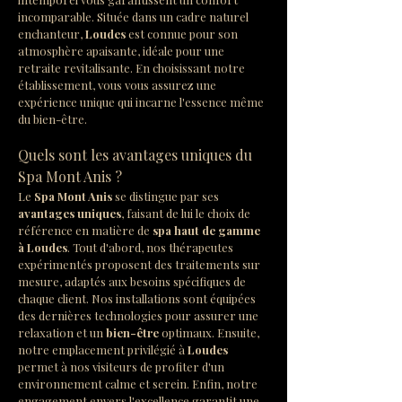
incomparable. Située dans un cadre naturel 
enchanteur, 
Loudes
 est connue pour son 
atmosphère apaisante, idéale pour une 
retraite revitalisante. En choisissant notre 
établissement, vous vous assurez une 
expérience unique qui incarne l'essence même 
du bien-être.
Quels sont les avantages uniques du 
Spa Mont Anis ?
Le 
Spa Mont Anis
 se distingue par ses 
avantages uniques
, faisant de lui le choix de 
référence en matière de 
spa haut de gamme 
à Loudes
. Tout d'abord, nos thérapeutes 
expérimentés proposent des traitements sur 
mesure, adaptés aux besoins spécifiques de 
chaque client. Nos installations sont équipées 
des dernières technologies pour assurer une 
relaxation et un 
bien-être
 optimaux. Ensuite, 
notre emplacement privilégié à 
Loudes
permet à nos visiteurs de profiter d'un 
environnement calme et serein. Enfin, notre 
engagement envers l'excellence garantit une 