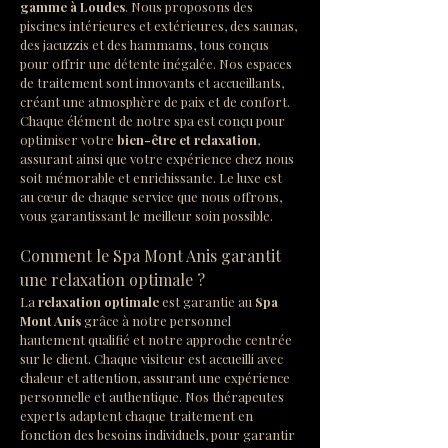
gamme à Loudes
. Nous proposons des 
piscines intérieures et extérieures, des saunas, 
des jacuzzis et des hammams, tous conçus 
pour offrir une détente inégalée. Nos espaces 
de traitement sont innovants et accueillants, 
créant une atmosphère de paix et de confort. 
Chaque élément de notre spa est conçu pour 
optimiser votre 
bien-être et relaxation
, 
assurant ainsi que votre expérience chez nous 
soit mémorable et enrichissante. Le luxe est 
au cœur de chaque service que nous offrons, 
vous garantissant le meilleur soin possible.
Comment le Spa Mont Anis garantit 
une relaxation optimale ?
La 
relaxation optimale
 est garantie au 
Spa 
Mont Anis
 grâce à notre personnel 
hautement qualifié et notre approche centrée 
sur le client. Chaque visiteur est accueilli avec 
chaleur et attention, assurant une expérience 
personnelle et authentique. Nos thérapeutes 
experts adaptent chaque traitement en 
fonction des besoins individuels, pour garantir 