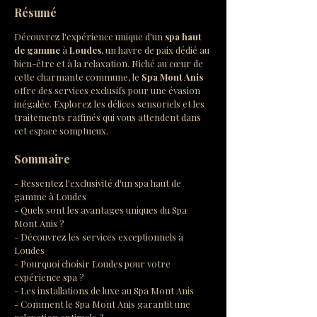
Résumé
Découvrez l'expérience unique d'un 
spa haut 
de gamme
 à 
Loudes
, un havre de paix dédié au 
bien-être et à la relaxation. Niché au cœur de 
cette charmante commune, le 
Spa Mont Anis
offre des services exclusifs pour une évasion 
inégalée. Explorez les délices sensoriels et les 
traitements raffinés qui vous attendent dans 
cet espace somptueux.
Sommaire
- Ressentez l'exclusivité d'un spa haut de 
gamme à Loudes
- Quels sont les avantages uniques du Spa 
Mont Anis ?
- Découvrez les services exceptionnels à 
Loudes
- Pourquoi choisir Loudes pour votre 
expérience spa ?
- Les installations de luxe au Spa Mont Anis
- Comment le Spa Mont Anis garantit une 