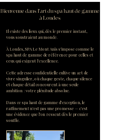
Bienvenue dans l'art du spa haut de gamme
à Loudes
Il existe des lieux qui, dès le premier instant,
vous soustraient au monde.
À Loudes, SPA Le Mont Anis s'impose comme le
spa haut de gamme de référence pour celles et
ceux qui exigent l'excellence.
Cette adresse confidentielle cultive un art de
vivre singulier, où chaque geste, chaque silence
et chaque détail concourent à une seule
ambition : votre plénitude absolue.
Dans ce spa haut de gamme d'exception, le
raffinement n'est pas une promesse — c'est
une évidence que l'on ressent dès le premier
souffle.