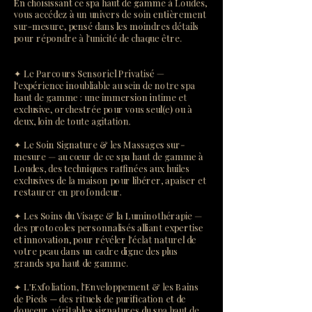
En choisissant ce spa haut de gamme à Loudes,
vous accédez à un univers de soin entièrement
sur-mesure, pensé dans les moindres détails
pour répondre à l'unicité de chaque être.
✦ Le Parcours Sensoriel Privatisé —
l'expérience inoubliable au sein de notre spa
haut de gamme : une immersion intime et
exclusive, orchestrée pour vous seul(e) ou à
deux, loin de toute agitation.
✦ Le Soin Signature & les Massages sur-
mesure — au cœur de ce spa haut de gamme à
Loudes, des techniques raffinées aux huiles
exclusives de la maison pour libérer, apaiser et
restaurer en profondeur.
✦ Les Soins du Visage & la Luminothérapie —
des protocoles personnalisés alliant expertise
et innovation, pour révéler l'éclat naturel de
votre peau dans un cadre digne des plus
grands spa haut de gamme.
✦ L'Exfoliation, l'Enveloppement & les Bains
de Pieds — des rituels de purification et de
douceur, véritables signatures du spa haut de