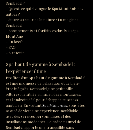
Sembadel ?
- Qu'est-ce qui distingue le Spa Mont Anis des 
autres ?
- Située au cœur de la nature : La magie de 
Sembadel
- Abonnements et forfaits exclusifs au Spa 
Mont Anis
- En bref :
- FAQ
- À retenir
Spa haut de gamme à Sembadel : 
l'expérience ultime
Profiter d'un 
spa haut de gamme à Sembadel
est une promesse de relaxation et de bien-
être inégalés. Sembadel, une petite ville 
pittoresque située au milieu des montagnes, 
est l'endroit idéal pour échapper au stress 
quotidien. En visitant 
Spa Mont Anis
, vous êtes 
assuré de vivre une expérience inoubliable 
avec des services personnalisés et des 
installations modernes. Le cadre naturel de 
Sembadel
 apporte une tranquillité sans 