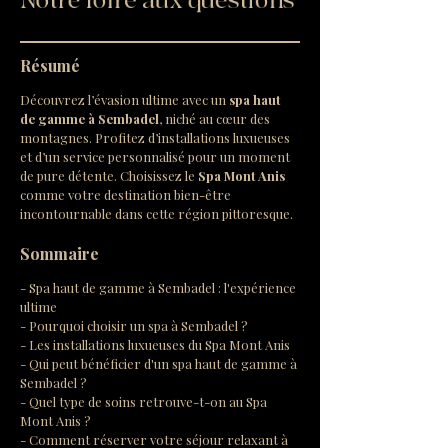
Notre foire aux questions
Résumé
Découvrez l’évasion ultime avec un 
spa haut 
de gamme à Sembadel
, niché au cœur des 
montagnes. Profitez d’installations luxueuses 
et d’un service personnalisé pour un moment 
de pure détente. Choisissez le 
Spa Mont Anis
comme votre destination bien-être 
incontournable dans cette région pittoresque.
Sommaire
- Spa haut de gamme à Sembadel : l'expérience 
ultime
- Pourquoi choisir un spa à Sembadel ?
- Les installations luxueuses du Spa Mont Anis
- Qui peut bénéficier d'un spa haut de gamme à 
Sembadel ?
- Quel type de soins retrouve-t-on au Spa 
Mont Anis ?
- Comment réserver votre séjour relaxant à 