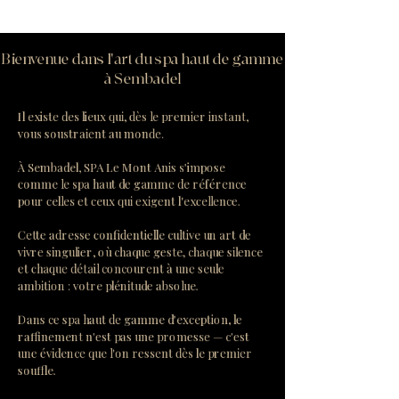
Bienvenue dans l'art du spa haut de gamme
à Sembadel
Il existe des lieux qui, dès le premier instant,
vous soustraient au monde.
À Sembadel, SPA Le Mont Anis s'impose
comme le spa haut de gamme de référence
pour celles et ceux qui exigent l'excellence.
Cette adresse confidentielle cultive un art de
vivre singulier, où chaque geste, chaque silence
et chaque détail concourent à une seule
ambition : votre plénitude absolue.
Dans ce spa haut de gamme d'exception, le
raffinement n'est pas une promesse — c'est
une évidence que l'on ressent dès le premier
souffle.