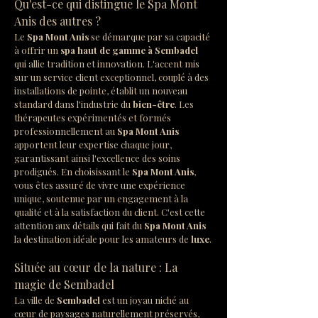
Qu'est-ce qui distingue le Spa Mont 
Anis des autres ?
Le 
Spa Mont Anis
 se démarque par sa capacité 
à offrir un 
spa haut de gamme à Sembadel
qui allie tradition et innovation. L'accent mis 
sur un service client exceptionnel, couplé à des 
installations de pointe, établit un nouveau 
standard dans l'industrie du 
bien-être
. Les 
thérapeutes expérimentés et formés 
professionnellement au 
Spa Mont Anis
apportent leur expertise chaque jour, 
garantissant ainsi l'excellence des soins 
prodigués. En choisissant le 
Spa Mont Anis
, 
vous êtes assuré de vivre une expérience 
unique, soutenue par un engagement à la 
qualité et à la satisfaction du client. C'est cette 
attention aux détails qui fait du 
Spa Mont Anis
la destination idéale pour les amateurs de 
luxe
.
Située au cœur de la nature : La 
magie de Sembadel
La ville de 
Sembadel
 est un joyau niché au 
cœur de paysages naturellement préservés, 