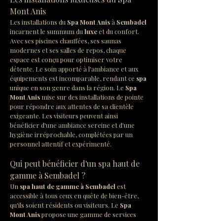
Mont Anis
Les installations du 
Spa Mont Anis
 à 
Sembadel
incarnent le summum du 
luxe
 et du confort. 
Avec ses piscines chauffées, ses saunas 
modernes et ses salles de repos, chaque 
espace est conçu pour optimiser votre 
détente. Le soin apporté à l'ambiance et aux 
équipements est incomparable, rendant ce 
spa
unique en son genre dans la région. Le 
Spa 
Mont Anis
 mise sur des installations de pointe 
pour répondre aux attentes de sa clientèle 
exigeante. Les visiteurs peuvent ainsi 
bénéficier d'une ambiance sereine et d'une 
hygiène irréprochable, complétées par un 
personnel attentif et expérimenté.
Qui peut bénéficier d'un spa haut de 
gamme à Sembadel ?
Un 
spa haut de gamme à Sembadel
 est 
accessible à tous ceux en quête de bien-être, 
qu'ils soient résidents ou visiteurs. Le 
Spa 
Mont Anis
 propose une gamme de services 