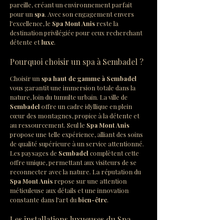
pareille, créant un environnement parfait 
pour un 
spa
. Avec son engagement envers 
l'excellence, le 
Spa Mont Anis
 reste la 
destination privilégiée pour ceux recherchant 
détente et 
luxe
.
Pourquoi choisir un spa à Sembadel ?
Choisir un 
spa haut de gamme à Sembadel
vous garantit une immersion totale dans la 
nature, loin du tumulte urbain. La ville de 
Sembadel
 offre un cadre idyllique en plein 
cœur des montagnes, propice à la détente et 
au ressourcement. Seul le 
Spa Mont Anis
propose une telle expérience, alliant des soins 
de qualité supérieure à un service attentionné. 
Les paysages de 
Sembadel
 complètent cette 
offre unique, permettant aux visiteurs de se 
reconnecter avec la nature. La réputation du 
Spa Mont Anis
 repose sur une attention 
méticuleuse aux détails et une innovation 
constante dans l'art du 
bien-être
.
Les installations luxueuses du Spa 