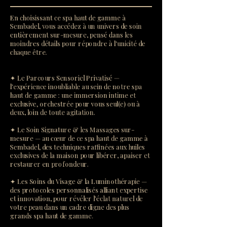
En choisissant ce spa haut de gamme à
Sembadel, vous accédez à un univers de soin
entièrement sur-mesure, pensé dans les
moindres détails pour répondre à l'unicité de
chaque être.
✦ Le Parcours Sensoriel Privatisé —
l'expérience inoubliable au sein de notre spa
haut de gamme : une immersion intime et
exclusive, orchestrée pour vous seul(e) ou à
deux, loin de toute agitation.
✦ Le Soin Signature & les Massages sur-
mesure — au cœur de ce spa haut de gamme à
Sembadel, des techniques raffinées aux huiles
exclusives de la maison pour libérer, apaiser et
restaurer en profondeur.
✦ Les Soins du Visage & la Luminothérapie —
des protocoles personnalisés alliant expertise
et innovation, pour révéler l'éclat naturel de
votre peau dans un cadre digne des plus
grands spa haut de gamme.