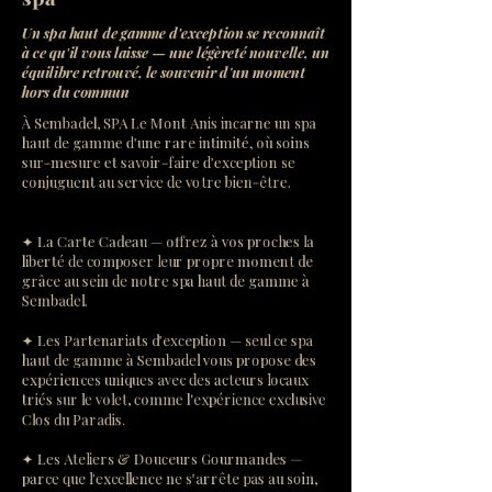
Un spa haut de gamme d'exception se reconnaît
à ce qu'il vous laisse — une légèreté nouvelle, un
équilibre retrouvé, le souvenir d'un moment
hors du commun
À Sembadel, SPA Le Mont Anis incarne un spa
haut de gamme d'une rare intimité, où soins
sur-mesure et savoir-faire d'exception se
conjuguent au service de votre bien-être.
✦ La Carte Cadeau — offrez à vos proches la
liberté de composer leur propre moment de
grâce au sein de notre spa haut de gamme à
Sembadel.
✦ Les Partenariats d'exception — seul ce spa
haut de gamme à Sembadel vous propose des
expériences uniques avec des acteurs locaux
triés sur le volet, comme l'expérience exclusive
Clos du Paradis.
✦ Les Ateliers & Douceurs Gourmandes —
parce que l'excellence ne s'arrête pas au soin,