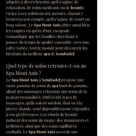
adaptés à divers besoins, qu'il s'agisse de 
relaxation, de soins médicaux ou de 
beauté
. 
Grâce à ses solutions sur mesure, chacun y 
trouvera son compte, qu'il s'agisse de court ou 
long séjour. Le 
Spa Mont Anis
 attire aussi bien 
les couples en quête d'une escapade 
romantique que les familles cherchant à 
passer du temps de qualité ensemble. Avec une 
offre variée, tout le monde peut découvrir les 
bienfaits du meilleur 
spa
 de 
Sembadel
.
Quel type de soins retrouve-t-on au 
Spa Mont Anis ?
Le 
Spa Mont Anis
 à 
Sembadel
 propose une 
vaste gamme de soins de 
spa
 haut de gamme, 
allant des massages relaxants aux soins de la 
peau personnalisés. Différents types de 
massages, qu'ils soient suédois, thaï ou à la 
pierre chaude, sont disponibles pour répondre 
à vos préférences. Les rituels de beauté 
incluent des soins du visage, des manucures et 
pédicures, ainsi que des soins capillaires 
exclusifs. Le 
Spa Mont Anis
 accorde une 