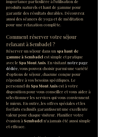
importance particulière à l'utilisation de 
produits naturels et haut de gamme pour 
garantir des résultats durables. Découvrez 
aussi des séances de yoga et de méditation 
pour une relaxation complète.
Comment réserver votre séjour 
relaxant à Sembadel ?
Réserver un séjour dans un 
spa haut de 
gamme à Sembadel
 est simple et pratique 
avec le 
Spa Mont Anis
. En visitant 
notre page 
dédiée
, vous pouvez choisir parmi une variété 
d'options de séjour, chacune conçue pour 
répondre à vos besoins spécifiques. Le 
personnel du 
Spa Mont Anis
 est à votre 
disposition pour vous conseiller et vous aider à 
sélectionner les services qui vous conviennent 
le mieux. En outre, les offres spéciales et les 
forfaits exclusifs garantissent une excellente 
valeur pour chaque visiteur. Planifier votre 
évasion à 
Sembadel
 n'a jamais été aussi simple 
et efficace.