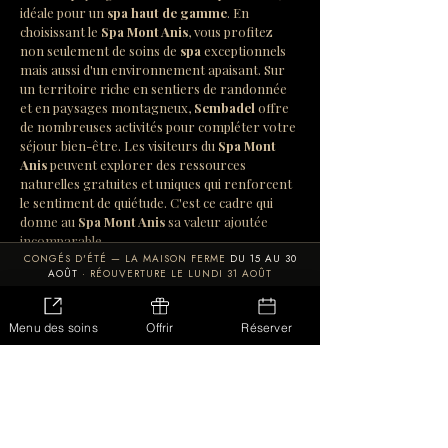
idéale pour un 
spa haut de gamme
. En 
choisissant le 
Spa Mont Anis
, vous profitez 
non seulement de soins de 
spa
 exceptionnels 
mais aussi d'un environnement apaisant. Sur 
un territoire riche en sentiers de randonnée 
et en paysages montagneux, 
Sembadel
 offre 
de nombreuses activités pour compléter votre 
séjour bien-être. Les visiteurs du 
Spa Mont 
Anis
 peuvent explorer des ressources 
naturelles gratuites et uniques qui renforcent 
le sentiment de quiétude. C'est ce cadre qui 
donne au 
Spa Mont Anis
 sa valeur ajoutée 
incomparable.
CONGÉS D'ÉTÉ — LA MAISON FERME
DU 15 AU 30
AOÛT
· RÉOUVERTURE LE LUNDI 31 AOÛT
Abonnements et forfaits exclusifs au 
Spa Mont Anis
LES SOINS
CARTE CADEAU
RÉSERVER
Pour profiter pleinement d'un 
spa haut de 
Menu des soins
Offrir
Réserver
gamme à Sembadel
, les abonnements et 
forfaits du 
Spa Mont Anis
 sont une option 
séduisante. Ils permettent de bénéficier de 
tarifs avantageux et d'avantages 
supplémentaires, garantissant une expérience 
enrichissante. Consultez 
notre page des 