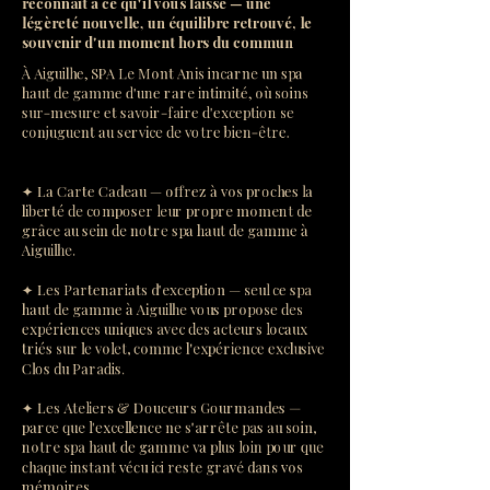
reconnaît à ce qu'il vous laisse — une
légèreté nouvelle, un équilibre retrouvé, le
souvenir d'un moment hors du commun
À Aiguilhe, SPA Le Mont Anis incarne un spa
haut de gamme d'une rare intimité, où soins
sur-mesure et savoir-faire d'exception se
conjuguent au service de votre bien-être.
✦ La Carte Cadeau — offrez à vos proches la
liberté de composer leur propre moment de
grâce au sein de notre spa haut de gamme à
Aiguilhe.
✦ Les Partenariats d'exception — seul ce spa
haut de gamme à Aiguilhe vous propose des
expériences uniques avec des acteurs locaux
triés sur le volet, comme l'expérience exclusive
Clos du Paradis.
✦ Les Ateliers & Douceurs Gourmandes —
parce que l'excellence ne s'arrête pas au soin,
notre spa haut de gamme va plus loin pour que
chaque instant vécu ici reste gravé dans vos
mémoires.