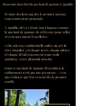
Bienvenue dans l'art du spa haut de gamme à Aiguilhe
Il existe des lieux qui, dès le premier instant,
vous soustraient au monde.
À Aiguilhe, SPA Le Mont Anis s'impose comme
le spa haut de gamme de référence pour celles
et ceux qui exigent l'excellence.
Cette adresse confidentielle cultive un art de
vivre singulier, où chaque geste, chaque silence
et chaque détail concourent à une seule
ambition : votre plénitude absolue.
Dans ce spa haut de gamme d'exception, le
raffinement n'est pas une promesse — c'est
une évidence que l'on ressent dès le premier
souffle.