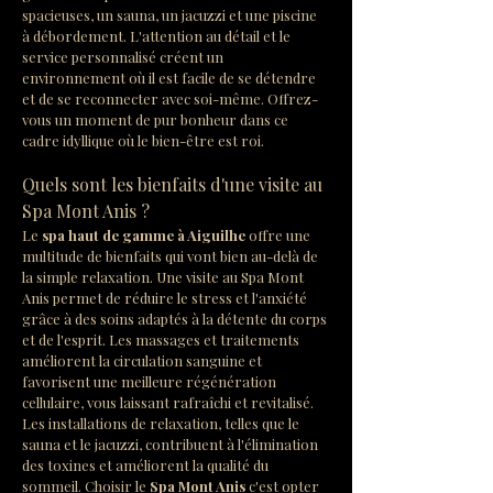
spacieuses, un sauna, un jacuzzi et une piscine 
à débordement. L'attention au détail et le 
service personnalisé créent un 
environnement où il est facile de se détendre 
et de se reconnecter avec soi-même. Offrez-
vous un moment de pur bonheur dans ce 
cadre idyllique où le bien-être est roi.
Quels sont les bienfaits d'une visite au 
Spa Mont Anis ?
Le 
spa haut de gamme à Aiguilhe
 offre une 
multitude de bienfaits qui vont bien au-delà de 
la simple relaxation. Une visite au Spa Mont 
Anis permet de réduire le stress et l'anxiété 
grâce à des soins adaptés à la détente du corps 
et de l'esprit. Les massages et traitements 
améliorent la circulation sanguine et 
favorisent une meilleure régénération 
cellulaire, vous laissant rafraîchi et revitalisé. 
Les installations de relaxation, telles que le 
sauna et le jacuzzi, contribuent à l'élimination 
des toxines et améliorent la qualité du 
sommeil. Choisir le 
Spa Mont Anis
 c'est opter 