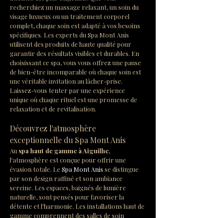
recherchiez un massage relaxant, un soin du 
visage luxueux ou un traitement corporel 
complet, chaque soin est adapté à vos besoins 
spécifiques. Les experts du Spa Mont Anis 
utilisent des produits de haute qualité pour 
garantir des résultats visibles et durables. En 
choisissant ce spa, vous vous offrez une pause 
de bien-être incomparable où chaque soin est 
une véritable invitation au lâcher-prise. 
Laissez-vous tenter par une expérience 
unique où chaque rituel est une promesse de 
relaxation et de revitalisation.
Découvrez l'atmosphère 
exceptionnelle du Spa Mont Anis
Au 
spa haut de gamme à Aiguilhe
, 
l'atmosphère est conçue pour offrir une 
évasion totale. Le 
Spa Mont Anis
 se distingue 
par son design raffiné et son ambiance 
sereine. Les espaces, baignés de lumière 
naturelle, sont pensés pour favoriser la 
détente et l'harmonie. Les installations haut de 
gamme comprennent des salles de soin 