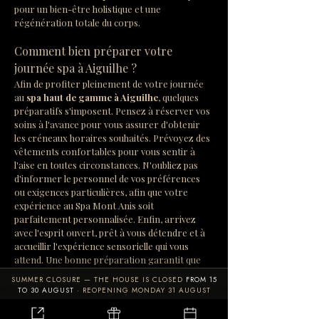
pour un bien-être holistique et une 
régénération totale du corps.
Comment bien préparer votre 
journée spa à Aiguilhe ?
Afin de profiter pleinement de votre journée 
au 
spa haut de gamme à Aiguilhe
, quelques 
préparatifs s'imposent. Pensez à réserver vos 
soins à l'avance pour vous assurer d'obtenir 
les créneaux horaires souhaités. Prévoyez des 
vêtements confortables pour vous sentir à 
l'aise en toutes circonstances. N'oubliez pas 
d'informer le personnel de vos préférences 
ou exigences particulières, afin que votre 
expérience au Spa Mont Anis soit 
parfaitement personnalisée. Enfin, arrivez 
avec l'esprit ouvert, prêt à vous détendre et à 
accueillir l'expérience sensorielle qui vous 
attend. Une bonne préparation garantit que 
votre moment au spa sera aussi bénéfique que 
SUMMER CLOSURE — THE HOUSE IS CLOSED
FROM 15
possible.
TO 30 AUGUST
· REOPENING MONDAY 31 AUGUST
En bref :