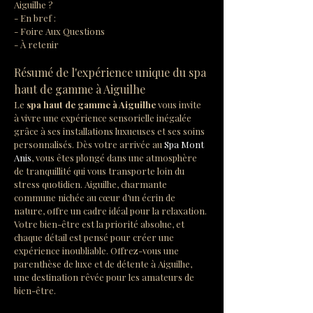
Aiguilhe ?
- En bref :
- Foire Aux Questions
- À retenir
Résumé de l'expérience unique du spa 
haut de gamme à Aiguilhe
Le 
spa haut de gamme à Aiguilhe
 vous invite 
à vivre une expérience sensorielle inégalée 
grâce à ses installations luxueuses et ses soins 
personnalisés. Dès votre arrivée au 
Spa Mont 
Anis
, vous êtes plongé dans une atmosphère 
de tranquillité qui vous transporte loin du 
stress quotidien. Aiguilhe, charmante 
commune nichée au cœur d’un écrin de 
nature, offre un cadre idéal pour la relaxation. 
Votre bien-être est la priorité absolue, et 
chaque détail est pensé pour créer une 
expérience inoubliable. Offrez-vous une 
parenthèse de luxe et de détente à Aiguilhe, 
une destination rêvée pour les amateurs de 
bien-être.