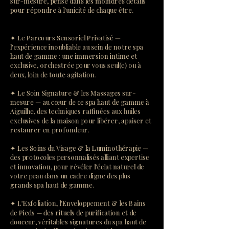
sur-mesure, pensé dans les moindres détails
pour répondre à l'unicité de chaque être.
✦ Le Parcours Sensoriel Privatisé —
l'expérience inoubliable au sein de notre spa
haut de gamme : une immersion intime et
exclusive, orchestrée pour vous seul(e) ou à
deux, loin de toute agitation.
✦ Le Soin Signature & les Massages sur-
mesure — au cœur de ce spa haut de gamme à
Aiguilhe, des techniques raffinées aux huiles
exclusives de la maison pour libérer, apaiser et
restaurer en profondeur.
✦ Les Soins du Visage & la Luminothérapie —
des protocoles personnalisés alliant expertise
et innovation, pour révéler l'éclat naturel de
votre peau dans un cadre digne des plus
grands spa haut de gamme.
✦ L'Exfoliation, l'Enveloppement & les Bains
de Pieds — des rituels de purification et de
douceur, véritables signatures du spa haut de