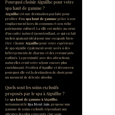
Pourquoi choisir Aiguilhe pour votre 
spa haut de gamme ?
Aiguilhe
 est une destination parfaite pour 
profiter d'un 
spa haut de gamme
 grâce à son 
emplacement hors du commun et son riche 
patrimoine culturel. La ville est nichée au cœur 
d’un cadre naturel époustouflant, ce qui en fait 
un lieu apaisant idéal pour une escapade bien-
être. Choisir 
Aiguilhe
 pour votre expérience 
de spa signifie également avoir accès à des 
hébergements de charme et des restaurants 
raffinés. La proximité avec des attractions 
naturelles rend votre séjour encore plus 
enrichissant. Profitez d'Aiguilhe et découvrez 
pourquoi elle est la destination de choix pour 
un moment de détente absolue.
Quels sont les soins exclusifs 
proposés par le spa à Aiguilhe ?
Le 
spa haut de gamme à Aiguilhe
, 
notamment le 
Spa Mont Anis
, propose une 
gamme de soins exclusifs répondant aux 
attentes des plus exigeants. Que vous 