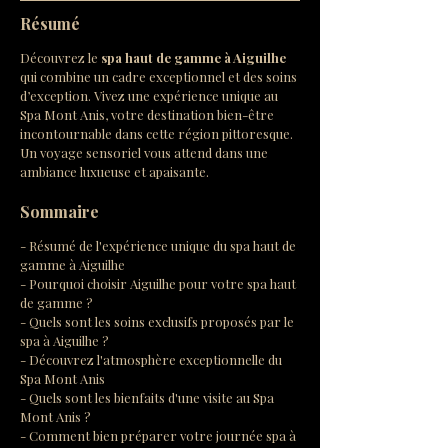
Résumé
Découvrez le 
spa haut de gamme à Aiguilhe
qui combine un cadre exceptionnel et des soins 
d’exception. Vivez une expérience unique au 
Spa Mont Anis, votre destination bien-être 
incontournable dans cette région pittoresque. 
Un voyage sensoriel vous attend dans une 
ambiance luxueuse et apaisante.
Sommaire
- Résumé de l'expérience unique du spa haut de 
gamme à Aiguilhe
- Pourquoi choisir Aiguilhe pour votre spa haut 
de gamme ?
- Quels sont les soins exclusifs proposés par le 
spa à Aiguilhe ?
- Découvrez l'atmosphère exceptionnelle du 
Spa Mont Anis
- Quels sont les bienfaits d'une visite au Spa 
Mont Anis ?
- Comment bien préparer votre journée spa à 