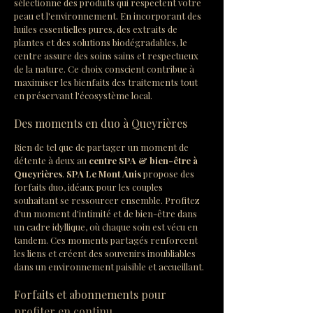
sélectionne des produits qui respectent votre 
peau et l'environnement. En incorporant des 
huiles essentielles pures, des extraits de 
plantes et des solutions biodégradables, le 
centre assure des soins sains et respectueux 
de la nature. Ce choix conscient contribue à 
maximiser les bienfaits des traitements tout 
en préservant l'écosystème local.
Des moments en duo à Queyrières
Rien de tel que de partager un moment de 
détente à deux au 
centre SPA & bien-être à 
Queyrières
. 
SPA Le Mont Anis
 propose des 
forfaits duo, idéaux pour les couples 
souhaitant se ressourcer ensemble. Profitez 
d'un moment d'intimité et de bien-être dans 
un cadre idyllique, où chaque soin est vécu en 
tandem. Ces moments partagés renforcent 
les liens et créent des souvenirs inoubliables 
dans un environnement paisible et accueillant.
Forfaits et abonnements pour 
profiter en continu