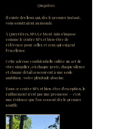
Queyrières
Il existe des lieux qui, dès le premier instant,
vous soustraient au monde.
À Queyrières, SPA Le Mont Anis s'impose
comme le centre SPA et bien-être de
référence pour celles et ceux qui exigent
l'excellence.
Cette adresse confidentielle cultive un art de
vivre singulier, où chaque geste, chaque silence
et chaque détail concourent à une seule
ambition : votre plénitude absolue.
Dans ce centre SPA et bien-être d'exception, le
raffinement n'est pas une promesse — c'est
une évidence que l'on ressent dès le premier
souffle.