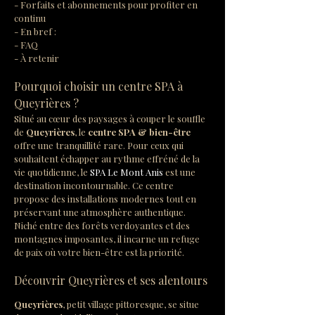
- Forfaits et abonnements pour profiter en 
continu
- En bref :
- FAQ
- À retenir
Pourquoi choisir un centre SPA à 
Queyrières ?
Situé au cœur des paysages à couper le souffle 
de 
Queyrières
, le 
centre SPA & bien-être
offre une tranquillité rare. Pour ceux qui 
souhaitent échapper au rythme effréné de la 
vie quotidienne, le 
SPA Le Mont Anis
 est une 
destination incontournable. Ce centre 
propose des installations modernes tout en 
préservant une atmosphère authentique. 
Niché entre des forêts verdoyantes et des 
montagnes imposantes, il incarne un refuge 
de paix où votre bien-être est la priorité.
Découvrir Queyrières et ses alentours
Queyrières
, petit village pittoresque, se situe 