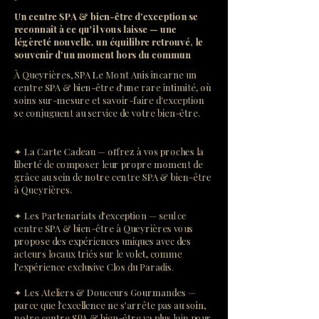
Un centre SPA & bien-être d'exception se
reconnaît à ce qu'il vous laisse — une
légèreté nouvelle, un équilibre retrouvé, le
souvenir d'un moment hors du commun
À Queyrières, SPA Le Mont Anis incarne un
centre SPA & bien-être d'une rare intimité, où
soins sur-mesure et savoir-faire d'exception
se conjuguent au service de votre bien-être.
✦ La Carte Cadeau — offrez à vos proches la
liberté de composer leur propre moment de
grâce au sein de notre centre SPA & bien-être
à Queyrières.
✦ Les Partenariats d'exception — seul ce
centre SPA & bien-être à Queyrières vous
propose des expériences uniques avec des
acteurs locaux triés sur le volet, comme
l'expérience exclusive Clos du Paradis.
✦ Les Ateliers & Douceurs Gourmandes —
parce que l'excellence ne s'arrête pas au soin,
notre centre SPA & bien-être va plus loin pour