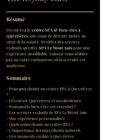
Résumé
Découvrez le 
centre SPA & bien-être à 
Queyrières
, une oasis de détente nichée au 
cœur de la nature. Profitez des services 
exclusifs qu’offre 
SPA Le Mont Anis
 pour une 
expérience inoubliable. Laissez-vous séduire 
par un cadre enchanteur où la sérénité est 
maîtresse.
Sommaire
- Pourquoi choisir un centre SPA à Queyrières 
?
- Découvrir Queyrières et ses alentours
- Pourquoi le bien-être est essentiel ?
- Les services exclusifs de SPA Le Mont Anis
- Une expérience personnalisée
- Quels soins choisir au centre SPA ?
- L'importance des ingrédients naturels
- Des moments en duo à Queyrières