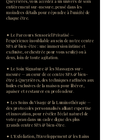
Queyrières, vous accédez à un univers de soin
entièrement sur-mesure, pensé dans les
moindres détails pour répondre à l'unicité de
chaque être.
✦ Le Parcours Sensoriel Privatisé —
l'expérience inoubliable au sein de notre centre
SPA & bien-être : une immersion intime et
exclusive, orchestrée pour vous seul(e) ou à
deux, loin de toute agitation.
✦ Le Soin Signature & les Massages sur-
mesure — au cœur de ce centre SPA & bien-
être à Queyrières, des techniques raffinées aux
huiles exclusives de la maison pour libérer,
apaiser et restaurer en profondeur.
✦ Les Soins du Visage & la Luminothérapie —
des protocoles personnalisés alliant expertise
et innovation, pour révéler l'éclat naturel de
votre peau dans un cadre digne des plus
grands centre SPA & bien-être.
✦ L'Exfoliation, l'Enveloppement & les Bains