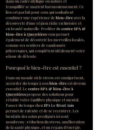
dans un cadre idyllique où nature et 
tranquillité se marient harmonieusement. Ce 
lieu est parfait pour ceux qui souhaitent 
combiner une expérience de 
bien-être
 avec la 
découverte d'une région riche en histoire et 
en beauté naturelle. Profiter du 
centre SPA & 
bien-être à Queyrières
 vous permet 
également de découvrir les merveilles locales, 
comme ses sentiers de randonnée 
pittoresques, qui complètent idéalement votre 
séjour de détente.
Pourquoi le bien-être est essentiel ?
Dans un monde où le stress est omniprésent, 
accorder du temps à son 
bien-être
 est devenu 
essentiel. Le 
centre SPA & bien-être à 
Queyrières
 propose des solutions pour 
rétablir votre équilibre physique et mental. 
Passer du temps chez 
SPA Le Mont Anis
permet de ralentir et de se recentrer. Les 
bienfaits des soins prodigués ici sont 
nombreux : réduction du stress, amélioration 
de la santé physique, et un regain d'énergie.