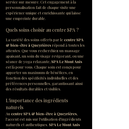
service sur mesure. Cet engagement à la 
personnalisation fait de chaque visite une 
expérience unique et enrichissante qui laisse 
une empreinte durable.
Quels soins choisir au centre SPA ?
La variété des soins offerts par le 
centre SPA 
& bien-être à Queyrières
 répond à toutes les 
attentes. Que vous recherchiez un massage 
apaisant, un soin du visage revigorant, ou une 
séance de yoga relaxante, 
SPA Le Mont Anis
est là pour vous. Chaque soin est conçu pour 
apporter un maximum de bénéfices, en 
fonction des spécificités individuelles et des 
préférences personnelles, garantissant ainsi 
des résultats durables et visibles.
L'importance des ingrédients 
naturels
Au 
centre SPA & bien-être à Queyrières
, 
l'accent est mis sur l'utilisation d'ingrédients 
naturels et authentiques. 
SPA Le Mont Anis