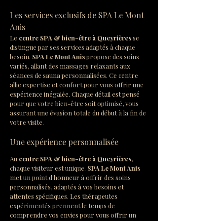
Les services exclusifs de SPA Le Mont 
Anis
Le 
centre SPA & bien-être à Queyrières
 se 
distingue par ses services adaptés à chaque 
besoin. 
SPA Le Mont Anis
 propose des soins 
variés, allant des massages relaxants aux 
séances de sauna personnalisées. Ce centre 
allie expertise et confort pour vous offrir une 
expérience inégalée. Chaque détail est pensé 
pour que votre bien-être soit optimisé, vous 
assurant une évasion totale du début à la fin de 
votre visite.
Une expérience personnalisée
Au 
centre SPA & bien-être à Queyrières
, 
chaque visiteur est unique. 
SPA Le Mont Anis
met un point d'honneur à offrir des soins 
personnalisés, adaptés à vos besoins et 
attentes spécifiques. Les thérapeutes 
expérimentés prennent le temps de 
comprendre vos envies pour vous offrir un 