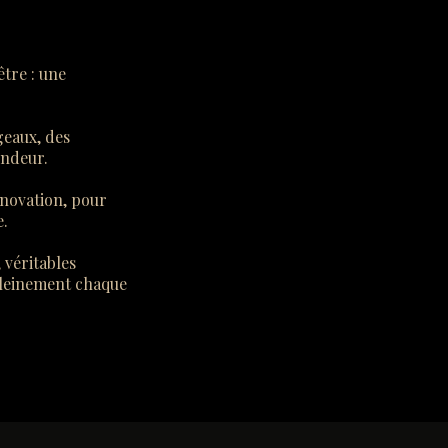
être : une
geaux, des
ondeur.
nnovation, pour
e.
 véritables
 pleinement chaque