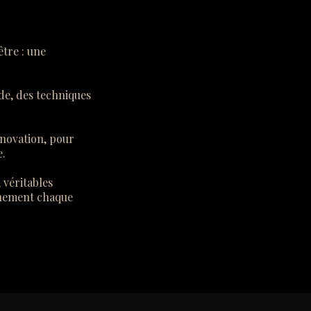
être : une
de, des techniques
nnovation, pour
e.
 véritables
einement chaque