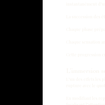
instantanément d’un 
La succession des 
Chaque phase prépar
Chaque sensation am
Cette progression c
L’immersion s
L’un des effets les p
rupture avec le quot
En modifiant les rep
focalisant l’attenti