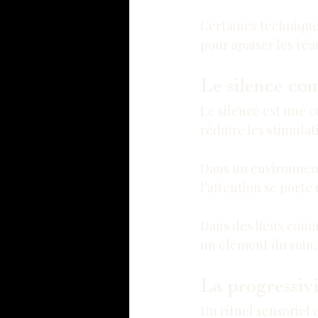
Certaines technique
pour apaiser les réa
Le silence co
Le silence est une c
réduire les stimulati
Dans un environneme
l’attention se porte
Dans des lieux com
un élément du soin,
La progressivi
Un rituel sensoriel 