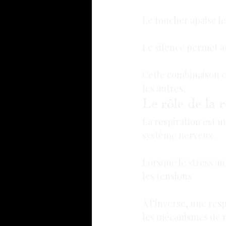
Le toucher apaise l
Le silence permet a
Cette combinaison c
les autres.
Le rôle de la 
La respiration est u
système nerveux.
Lorsque le stress au
les tensions.
À l’inverse, une res
les mécanismes de r