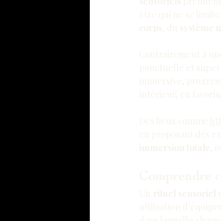
sensoriels
 prennent
être qui ne se limit
corps
, du 
système 
Contrairement à une
ponctuelle et superf
immersive, progress
intérieur, en favoris
Des lieux comme 
ht
en proposant des ex
immersion totale
, 
Comprendre ce 
Un 
rituel sensoriel
 
utilisation d’équip
dans laquelle chaque