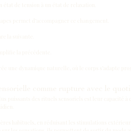
état de tension à un état de relaxation.
étapes permet d’accompagner ce changement.
e la suivante.
plifie la précédente.
rée une dynamique naturelle, où le corps s’adapte pr
ensorielle comme rupture avec le quot
lus puissants des rituels sensoriels est leur capacité à 
idien.
ères habituels, en réduisant les stimulations extérieur
on sur les sensations, ils permettent de sortir du mode