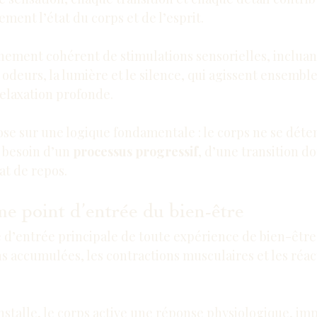
ment l’état du corps et de l’esprit.
înement cohérent de stimulations sensorielles, incluant 
es odeurs, la lumière et le silence, qui agissent ensembl
elaxation profonde.
se sur une logique fondamentale : le corps ne se déte
 besoin d’un 
processus progressif
, d’une transition d
tat de repos.
e point d’entrée du bien-être
e d’entrée principale de toute expérience de bien-être, 
ns accumulées, les contractions musculaires et les réact
installe, le corps active une réponse physiologique, im