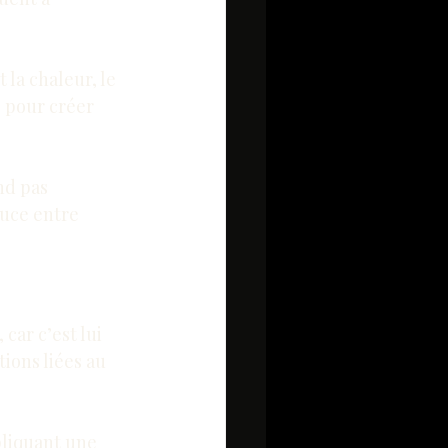
la chaleur, le 
e pour créer 
nd pas 
ouce entre 
car c’est lui 
ions liées au 
pliquant une 