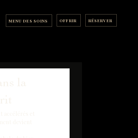
OFFRIR
RÉSERVER
MENU DES SOINS
ans la
rit
 accélérés et 
ément devient 