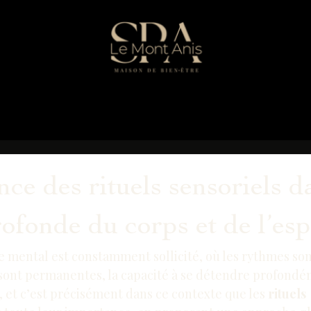
ce des rituels sensoriels d
ofonde du corps et de l’esp
 mental est constamment sollicité, où les rythmes sont
s sont permanentes, la capacité à se détendre profond
, et c’est précisément dans ce contexte que les 
rituels 