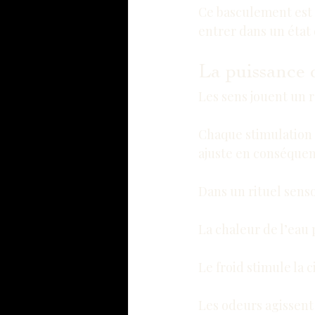
Ce basculement est e
entrer dans un état 
La puissance d
Les sens jouent un r
Chaque stimulation s
ajuste en conséquenc
Dans un rituel senso
La chaleur de l’eau
Le froid stimule la c
Les odeurs agissent 