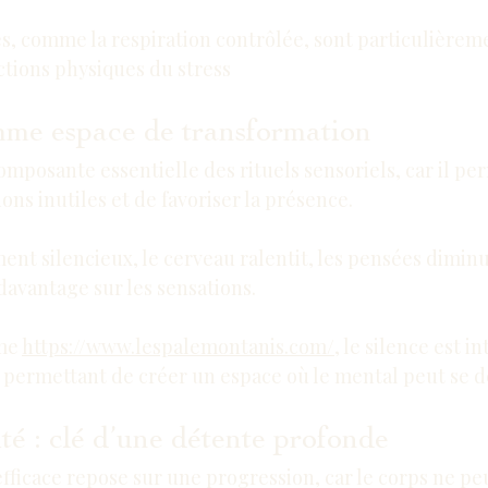
s, comme la respiration contrôlée, sont particulièreme
ctions physiques du stress
mme espace de transformation
omposante essentielle des rituels sensoriels, car il pe
ons inutiles et de favoriser la présence.
nt silencieux, le cerveau ralentit, les pensées diminu
 davantage sur les sensations.
me 
https://www.lespalemontanis.com/
, le silence est 
 permettant de créer un espace où le mental peut se d
té : clé d’une détente profonde
efficace repose sur une progression, car le corps ne pe