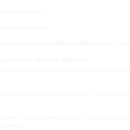
e système nerveux.
u mental de ralentir.
rée une 
expérience multisensorielle
, où chaque élém
respiration dans la détente
n élément clé des rituels sensoriels, car elle agit direc
gmente, la respiration devient rapide et irrégulière, c
piration lente et profonde permet de rétablir un équilib
elaxation.