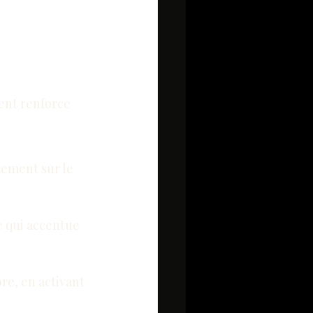
ent renforce 
tement sur le 
e qui accentue 
re, en activant 