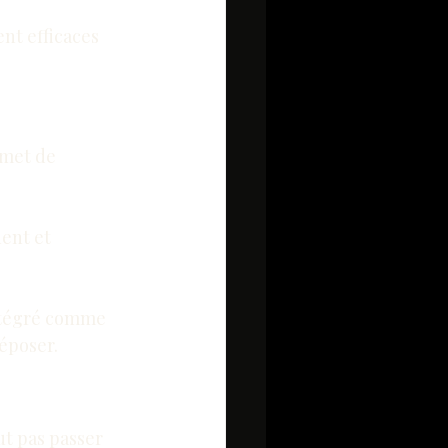
nt efficaces 
rmet de 
ent et 
intégré comme 
époser.
ut pas passer 