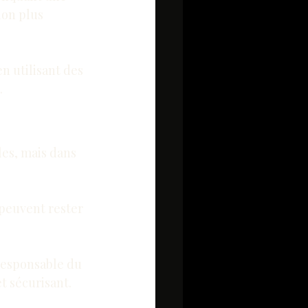
on plus 
n utilisant des 
.
les, mais dans 
peuvent rester 
responsable du 
t sécurisant.