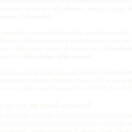
 toute leur importance, en proposant une approche gl
e pas à une simple détente physique, mais qui engage 
nerveux
 et du 
mental
.
 approche classique du bien-être, qui agit souvent de
icielle, les rituels sensoriels permettent de créer une
ive et cohérente, capable de transformer durablement 
ant un véritable 
lâcher-prise profond
.
tps://www.lespalemontanis.com/
 incarnent parfaitemen
périences où chaque élément sensoriel est pensé pour
où le corps peut progressivement se relâcher et se rég
qu’est un rituel sensoriel
ne se résume pas à une succession d’étapes ou à une s
ements, mais correspond à une expérience construite av
 sensation, chaque transition et chaque détail contrib