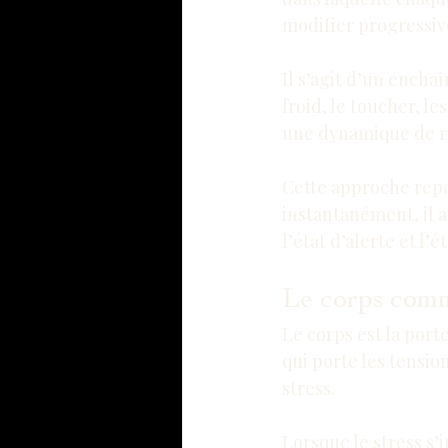
modifier progressive
Il s’agit d’un encha
froid, le toucher, l
une dynamique de r
Cette approche repo
instantanément, il a
l’état d’alerte et l’é
Le corps comm
Le corps est la port
qui porte les tensio
stress.
Lorsque le stress s’