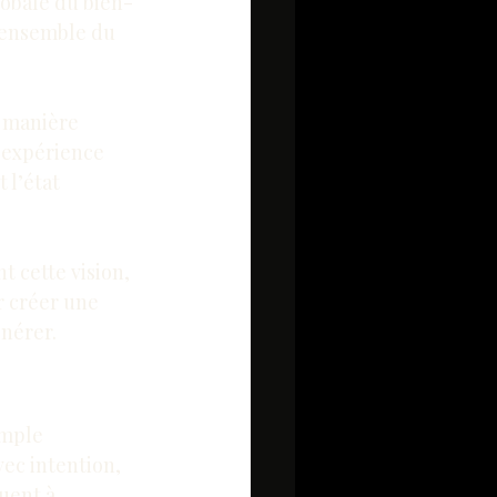
obale du bien-
l’ensemble du 
 manière 
 expérience 
l’état 
t cette vision, 
 créer une 
énérer.
imple 
ec intention, 
uent à 