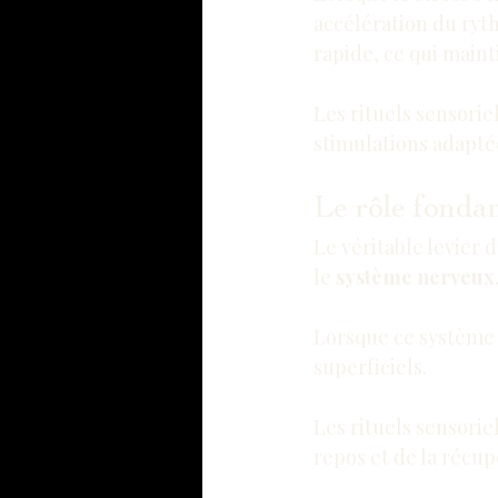
accélération du ryt
rapide, ce qui maint
Les rituels sensori
stimulations adapté
Le rôle fonda
Le véritable levier 
le 
système nerveux
Lorsque ce système 
superficiels.
Les rituels sensorie
repos et de la récup