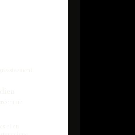
ogressivement.
idien
créer une 
es et en 
 automatique.