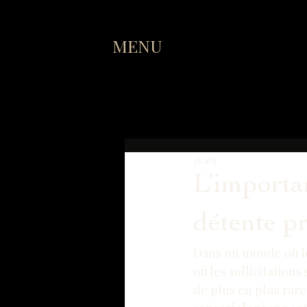
MENU
15 avr.
L’importan
détente pr
Dans un monde où le
où les sollicitation
de plus en plus rare