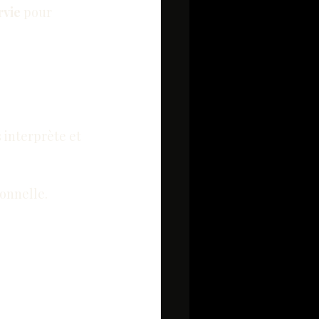
rvie
 pour 
 interprète et 
ionnelle.