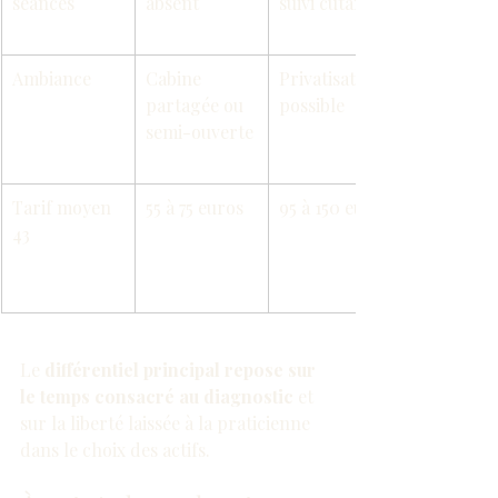
séances
absent
suivi cutané
Ambiance
Cabine 
Privatisation 
partagée ou 
possible
semi-ouverte
Tarif moyen 
55 à 75 euros
95 à 150 euros
43
Le 
différentiel principal repose sur 
le temps consacré au diagnostic
 et 
sur la liberté laissée à la praticienne 
dans le choix des actifs.