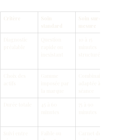
Critère
Soin 
Soin sur-
standard
mesure
Diagnostic 
Question 
10 à 15 
préalable
rapide ou 
minutes 
inexistant
structurées
Choix des 
Gamme 
Combinaison 
actifs
imposée par 
adaptée à la 
la marque
séance
Durée totale
45 à 60 
75 à 90 
minutes
minutes
Suivi entre 
Faible ou 
Carnet de 