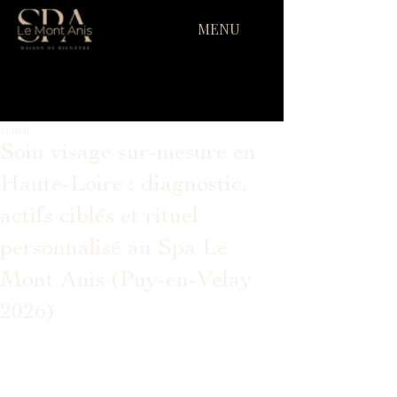
MENU
13 mai
Soin visage sur-mesure en
Haute-Loire : diagnostic,
actifs ciblés et rituel
personnalisé au Spa Le
Mont Anis (Puy-en-Velay
2026)