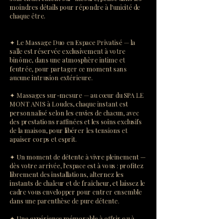
moindres détails pour répondre à l'unicité de
chaque être.
✦ Le Massage Duo en Espace Privatisé — la
salle est réservée exclusivement à votre
binôme, dans une atmosphère intime et
feutrée, pour partager ce moment sans
aucune intrusion extérieure.
✦ Massages sur-mesure — au cœur du SPA LE
MONT ANIS à Loudes, chaque instant est
personnalisé selon les envies de chacun, avec
des prestations raffinées et les soins exclusifs
de la maison, pour libérer les tensions et
apaiser corps et esprit.
✦ Un moment de détente à vivre pleinement —
dès votre arrivée, l'espace est à vous : profitez
librement des installations, alternez les
instants de chaleur et de fraîcheur, et laissez le
cadre vous envelopper pour entrer ensemble
dans une parenthèse de pure détente.
✦ Une expérience mémorable à offrir ou à