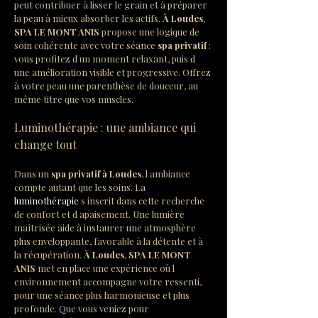
peut contribuer à lisser le grain et à préparer 
la peau à mieux absorber les actifs. 
À Loudes
, 
SPA LE MONT ANIS
 propose une logique de 
soin cohérente avec votre séance 
spa privatif
 : 
vous profitez d un moment relaxant, puis d 
une amélioration visible et progressive. Offrez 
à votre peau une parenthèse de douceur, au 
même titre que vos muscles.
Luminothérapie : une ambiance qui 
change tout
Dans un 
spa privatif à Loudes
, l ambiance 
compte autant que les soins. La 
luminothérapie
 s inscrit dans cette recherche 
de confort et d apaisement. Une lumière 
maîtrisée aide à instaurer une atmosphère 
plus enveloppante, favorable à la détente et à 
la récupération. 
À Loudes
, 
SPA LE MONT 
ANIS
 met en place une expérience où l 
environnement accompagne votre ressenti, 
pour une séance plus harmonieuse et plus 
profonde. Que vous veniez pour 