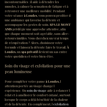
incontournables : il aide à détendre les 
muscles, à calmer la sensation de fatigue et à 
retrouver une meilleure mobilité. Pendant 
votre séance 
à Loudes
, vous pouvez profiter d 
une ambiance qui favorise la détente et 
accompagne les gestes de soin. 
SPA LE MONT 
ANIS
 privilégie une approche attentive, afin 
que chaque moment soit agréable, sans aller-
retours inutiles. Vous cherchez un vrai temps 
de récupération ? Alors, choisissez votre 
formule et laissez la détente faire le travail. 
À 
Loudes
, un 
spa privatif
 devient un sas entre 
votre quotidien et votre bien-être.
Soin du visage et exfoliation pour une 
peau lumineuse
Pour compléter votre pause 
à Loudes
, l 
attention portée au visage change l 
expérience. Un 
soin du visage
 aide à relancer l 
éclat et à améliorer le confort cutané, surtout 
lorsque le corps a déjà bénéficié de la chaleur 
et de la détente. En complément, l 
exfoliation