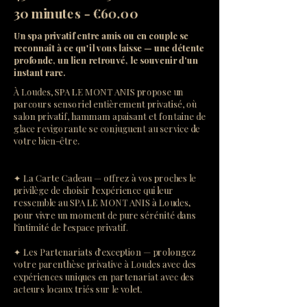
30 minutes - €60.00
Un spa privatif entre amis ou en couple se
reconnaît à ce qu'il vous laisse — une détente
profonde, un lien retrouvé, le souvenir d'un
instant rare.
À Loudes, SPA LE MONT ANIS propose un
parcours sensoriel entièrement privatisé, où
salon privatif, hammam apaisant et fontaine de
glace revigorante se conjuguent au service de
votre bien-être.
✦ La Carte Cadeau — offrez à vos proches le
privilège de choisir l'expérience qui leur
ressemble au SPA LE MONT ANIS à Loudes,
pour vivre un moment de pure sérénité dans
l'intimité de l'espace privatif.
✦ Les Partenariats d'exception — prolongez
votre parenthèse privative à Loudes avec des
expériences uniques en partenariat avec des
acteurs locaux triés sur le volet.