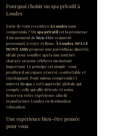
Pourquoi choisir un spa privatif à 
Loudes
Envie de vous recentrer 
à Loudes
 sans 
compromis ? Un 
spa privatif
 est la promesse 
d un moment de 
bien-être
 vraiment 
personnel, à votre rythme. 
À Loudes
, 
SPA LE 
MONT ANIS
 propose une parenthèse discrète, 
idéale pour souffler après une journée 
chargée ou pour célébrer un instant 
important. Le principe est simple : vous 
profitez d un espace réservé, confortable et 
enveloppant. Pour mieux comprendre l 
univers du 
spa
, c est l approche globale qui 
compte, celle qui allie détente et soins. 
Réservez votre expérience afin de 
transformer Loudes en destination 
relaxation.
Une expérience bien-être pensée 
pour vous