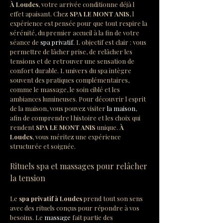
À Loudes
, votre arrivée conditionne déjà l 
effet apaisant. Chez 
SPA LE MONT ANIS
, l 
expérience est pensée pour que tout respire la 
sérénité, du premier accueil à la fin de votre 
séance de 
spa privatif
. L objectif est clair : vous 
permettre de lâcher prise, de relâcher les 
tensions et de retrouver une sensation de 
confort durable. L univers du spa intègre 
souvent des pratiques complémentaires, 
comme le massage, le soin ciblé et les 
ambiances lumineuses. Pour découvrir l esprit 
de la maison, vous pouvez visiter 
la maison
, 
afin de comprendre l histoire et les choix qui 
rendent 
SPA LE MONT ANIS
 unique. 
À 
Loudes
, vous méritez une expérience 
structurée et soignée.
Rituels spa et massages pour relâcher 
la tension
Le 
spa privatif à Loudes
 prend tout son sens 
avec des rituels conçus pour répondre à vos 
besoins. Le 
massage
 fait partie des 