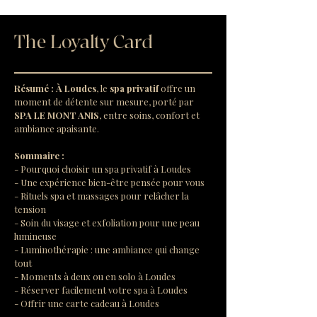
The Loyalty Card
Résumé :
À Loudes
, le 
spa privatif
 offre un 
moment de détente sur mesure, porté par 
SPA LE MONT ANIS
, entre soins, confort et 
ambiance apaisante.
Sommaire :
- Pourquoi choisir un spa privatif à Loudes
- Une expérience bien-être pensée pour vous
- Rituels spa et massages pour relâcher la 
tension
- Soin du visage et exfoliation pour une peau 
lumineuse
- Luminothérapie : une ambiance qui change 
tout
- Moments à deux ou en solo à Loudes
- Réserver facilement votre spa à Loudes
- Offrir une carte cadeau à Loudes