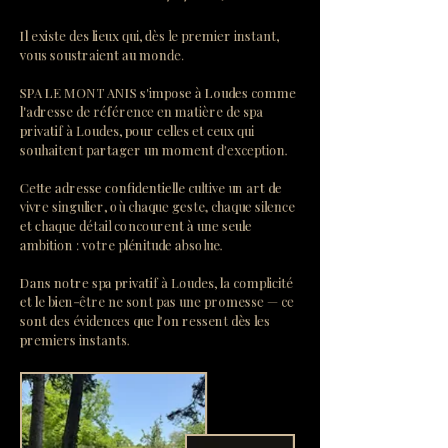
Il existe des lieux qui, dès le premier instant,
vous soustraient au monde.
SPA LE MONT ANIS s'impose à Loudes comme
l'adresse de référence en matière de spa
privatif à Loudes, pour celles et ceux qui
souhaitent partager un moment d'exception.
Cette adresse confidentielle cultive un art de
vivre singulier, où chaque geste, chaque silence
et chaque détail concourent à une seule
ambition : votre plénitude absolue.
Dans notre spa privatif à Loudes, la complicité
et le bien-être ne sont pas une promesse — ce
sont des évidences que l'on ressent dès les
premiers instants.