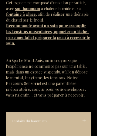
Cet espace est composé d’un salon privatisé,
avec
son hammam
à chaleur humide et sa
fontaine à glace
, afin de réaliser une thérapie
du chaud par le froid.
Recommandé avant un soin pour assouplir
les tensions musculaires, apporter un lâche-
prise mental et préparer la peau à recevoir le
soin.
Au Spa Le Mont Anis, nous croyons que
l’expérience ne commence pas sur une table,
mais dans un espace suspendu, où l’on dépose
le mental, le rythme, les tensions. Notre
Parcours Sensoriel est une parenthèse
préparatoire, conçue pour vous envelopper,
vous ralentir… et vous préparer à recevoir.
Bienfaits du hammam
Le hammam, par sa chaleur, humide,