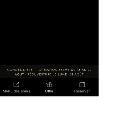
CONGÉS D'ÉTÉ — LA MAISON FERME
DU 15 AU 30
AOÛT
· RÉOUVERTURE LE LUNDI 31 AOÛT
LES SOINS
CARTE CADEAU
RÉSERVER
Menu des soins
Offrir
Réserver
+33 7 63 54 08 43
·
WhatsApp