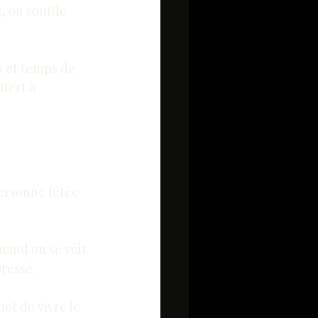
, on souffle 
s et temps de 
ffert à 
personne fêtée 
uand on se voit 
ressé.
et de vivre le 