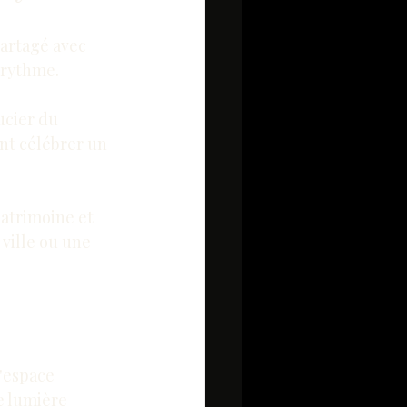
partagé avec 
 rythme.
ucier du 
nt célébrer un 
atrimoine et 
ville ou une 
'espace 
ne lumière 