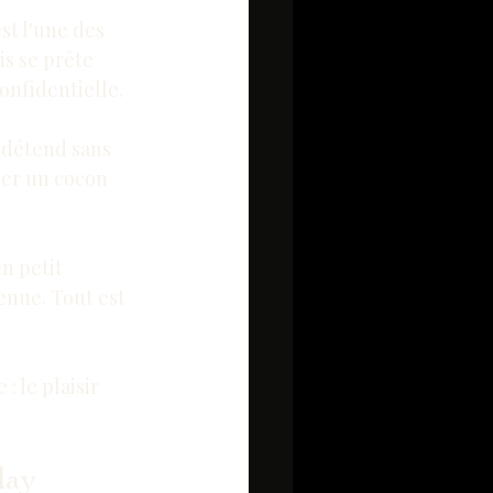
st l'une des 
is se prête 
nfidentielle.
e détend sans 
éer un cocon 
n petit 
enue. Tout est 
e
 : le plaisir 
lay