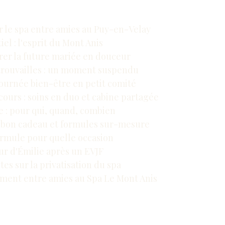
er le spa entre amies au Puy-en-Velay
el : l'esprit du Mont Anis
brer la future mariée en douceur
etrouvailles : un moment suspendu
journée bien-être en petit comité
ours : soins en duo et cabine partagée
e : pour qui, quand, combien
 : bon cadeau et formules sur-mesure
formule pour quelle occasion
tour d'Émilie après un EVJF
es sur la privatisation du spa
ment entre amies au Spa Le Mont Anis