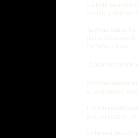
Un EVJF bien-être
 
avant le grand jour.
Au Mont Anis
, la f
pause. Beaucoup de 
l'héroïne du jour.
Anniversaire 
Fêter un anniversai
se sent choyée, ent
Les retrouvailles e
peu, un moment de d
Le format duo
 sédu