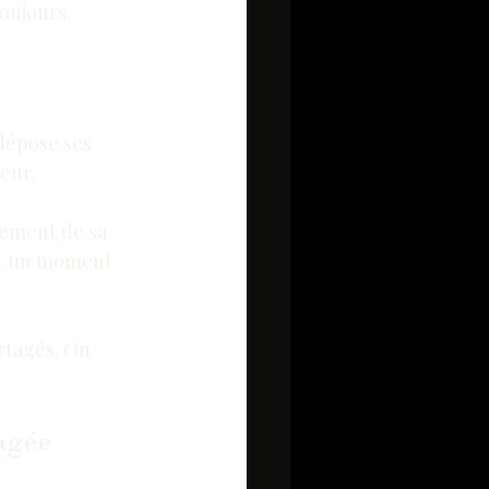
toujours.
dépose ses 
eur.
nement de sa 
nt un moment 
rtagés. On 
agée