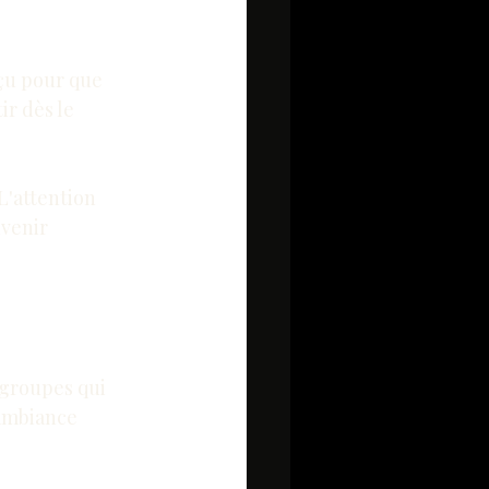
çu pour que 
r dès le 
L'attention 
uvenir 
 groupes qui 
 ambiance 