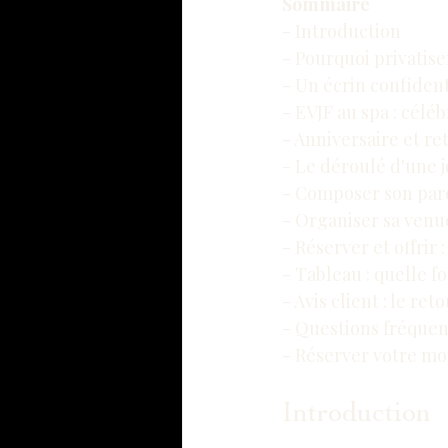
Sommaire
- Introduction
- Pourquoi privatis
- Un écrin confidenti
- EVJF au spa : célé
- Anniversaire et r
- Le déroulé d'une 
- Composer son parc
- Organiser sa venu
- Réserver et offrir
- Tableau : quelle 
- Avis client : le re
- Questions fréquent
- Réserver votre mo
Introduction