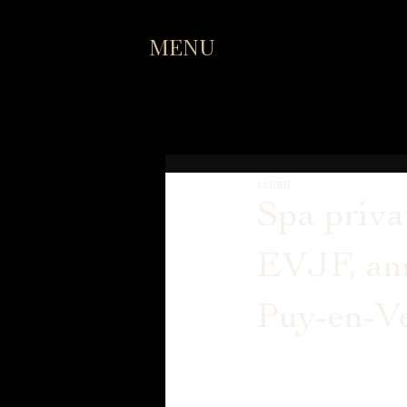
MENU
12 juin
Spa priva
EVJF, ann
Puy-en-Ve