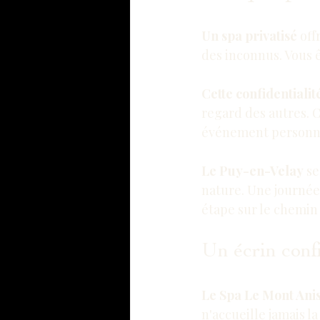
Un spa privatisé
 of
des inconnus. Vous ê
Cette confidentialit
regard des autres. 
événement personn
Le Puy-en-Velay
 s
nature. Une journée 
étape sur le chemin
Un écrin confi
Le Spa Le Mont Ani
n'accueille jamais la