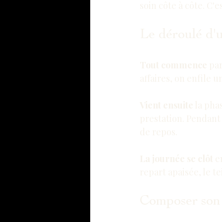
soin côte à côte. C'e
Le déroulé d'u
Tout commence
 pa
affaires, on enfile 
Vient ensuite
 la ph
prestation. Pendant
de repos.
La journée se clôt
 e
repart apaisée, le te
Composer son 