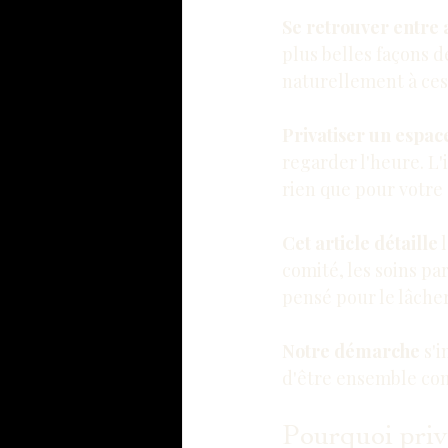
Se retrouver entre
plus belles façons d
naturellement à ces
Privatiser un espac
regarder l'heure. L'
rien que pour votre
Cet article détaille
 
comité, les soins pa
pensé pour le 
lâche
Notre démarche
 s'
d'être ensemble com
Pourquoi priv