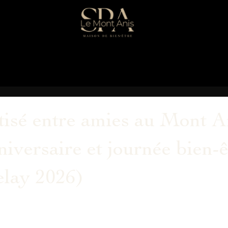
tisé entre amies au Mont An
iversaire et journée bien-ê
lay 2026)