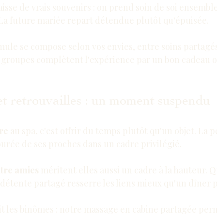
laisse de vrais souvenirs : on prend soin de soi ensemble
 La future mariée repart détendue plutôt qu'épuisée.
ormule se compose selon vos envies, entre soins partagé
groupes complètent l'expérience par un 
bon cadeau
 o
et retrouvailles : un moment suspendu
re
 au spa, c'est offrir du temps plutôt qu'un objet. La 
ourée de ses proches dans un cadre privilégié.
ntre amies
 méritent elles aussi un cadre à la hauteur. Q
étente partagé resserre les liens mieux qu'un dîner p
it les binômes : notre 
massage en cabine partagée
 perm