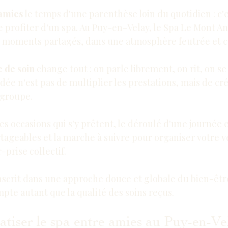
 amies
 le temps d'une parenthèse loin du quotidien : c'e
e profiter d'un spa. Au Puy-en-Velay, le Spa Le Mont An
 moments partagés, dans une atmosphère feutrée et co
e de soin
 change tout : on parle librement, on rit, on s
idée n'est pas de multiplier les prestations, mais de cr
 groupe.
les occasions qui s'y prêtent, le déroulé d'une journée e
rtageables et la marche à suivre pour organiser votre v
r-prise
 collectif.
inscrit dans une approche douce et globale du 
bien-êtr
pte autant que la qualité des soins reçus.
atiser le spa entre amies au Puy-en-Ve