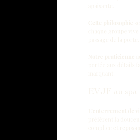
apaisante.
Cette philosophie
 s
chaque groupe vive l
passage de la porte.
Notre praticienne
 a
portée aux détails f
marquant.
EVJF au spa :
L'enterrement de vie
préfèrent la douceur
complice et reposan