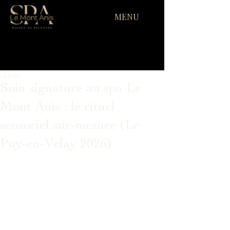
MENU
24 juin
Soin signature au spa Le
Mont Anis : le rituel
sensoriel sur-mesure (Le
Puy-en-Velay 2026)