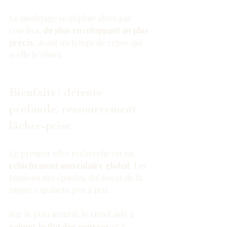
Le modelage se déploie alors par 
couches, 
du plus enveloppant au plus 
précis
, avant un temps de repos qui 
scelle le rituel.
Bienfaits : détente 
profonde, ressourcement, 
lâcher-prise
Le premier effet recherché est un 
relâchement musculaire global
. Les 
tensions des épaules, du dos et de la 
nuque s'apaisent peu à peu.
Sur le plan mental, le rituel aide à 
calmer le flot des pensées
 et à 