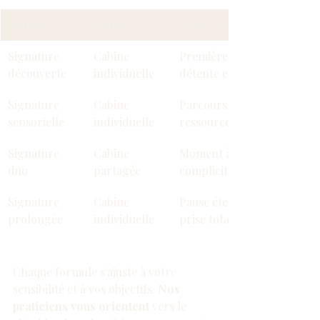
Formule
Format
Idéal pour
Signature 
Cabine 
Première expérience, 
découverte
individuelle
détente essentielle
Signature 
Cabine 
Parcours complet, 
sensorielle
individuelle
ressourcement profond
Signature 
Cabine 
Moment à deux, 
duo
partagée
complicité
Signature 
Cabine 
Pause étendue, lâcher-
prolongée
individuelle
prise total
Chaque formule s'ajuste à votre 
sensibilité et à vos objectifs. 
Nos 
praticiens vous orientent
 vers le 