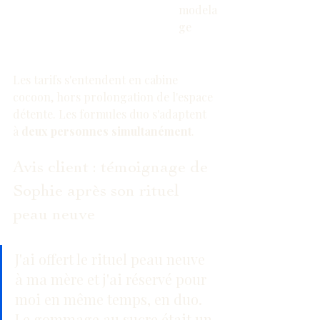
modela
ge
Les tarifs s'entendent en cabine 
cocoon, hors prolongation de l'espace 
détente. Les formules duo s'adaptent 
à 
deux personnes simultanément
.
Avis client : témoignage de 
Sophie après son rituel 
peau neuve
J'ai offert le rituel peau neuve 
à ma mère et j'ai réservé pour 
moi en même temps, en duo. 
Le gommage au sucre était un 