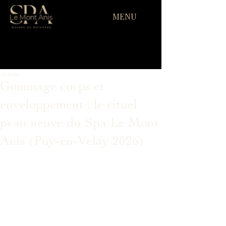
MENU
29 mai
Gommage corps et
enveloppement : le rituel
peau neuve du Spa Le Mont
Anis (Puy-en-Velay 2026)