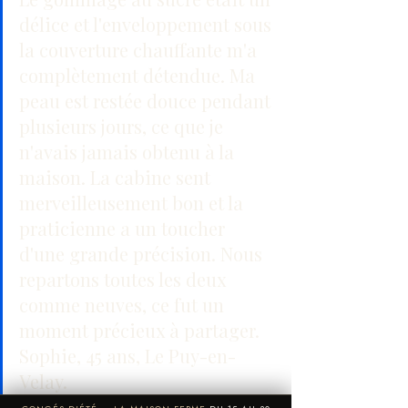
délice et l'enveloppement sous 
la couverture chauffante m'a 
complètement détendue. Ma 
peau est restée douce pendant 
plusieurs jours, ce que je 
n'avais jamais obtenu à la 
maison. La cabine sent 
merveilleusement bon et la 
praticienne a un toucher 
d'une grande précision. Nous 
repartons toutes les deux 
comme neuves, ce fut un 
moment précieux à partager. 
Sophie, 45 ans, Le Puy-en-
Velay.