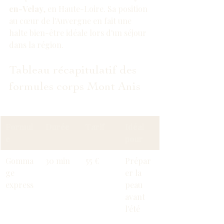
en-Velay
, en Haute-Loire. Sa position 
au cœur de l'Auvergne en fait une 
halte bien-être idéale lors d'un séjour 
dans la région.
Tableau récapitulatif des 
formules corps Mont Anis
Formul
Durée
Tarif
Idéal 
e
pour
Gomma
30 min
55 €
Prépar
ge 
er la 
express
peau 
avant 
l'été