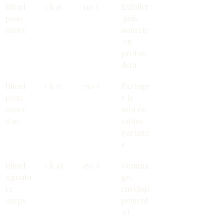
Rituel 
1 h 15
110 €
Exfolier
peau 
 puis 
neuve
nourrir
 en 
profon
deur
Rituel 
1 h 15
210 €
Partage
peau 
r le 
neuve 
soin en 
duo
cabine 
partagé
e
Rituel 
1 h 45
150 €
Gomma
signatu
ge, 
re 
envelop
corps
pement
 et 