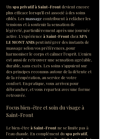
Un 
spa privatif à Saint-Front
 devient encore 
plus efficace lorsqu’il est associé à des soins 
ciblés. Les 
massage
 contribuent à relâcher les 
tensions et à soutenir la sensation de 
légèreté, particulièrement après une journée 
active. L’expérience 
à Saint-Front
 chez 
SPA 
LE MONT ANIS
 peut intégrer des instants de 
massage selon vos préférences, pour 
harmoniser le corps et calmer l’esprit. L’enjeu 
est aussi de retrouver une sensation agréable, 
durable, sans excès. Les soins s’appuient sur 
des principes reconnus autour de la détente et 
de la récupération, au service de votre 
confort. En pratique, vous arrivez pour 
débrancher, et vous repartez avec une forme 
retrouvée.
Focus bien-être et soin du visage à 
Saint-Front
Le bien-être 
à Saint-Front
 ne se limite pas à 
l’eau chaude. En complément du 
spa privatif
, 