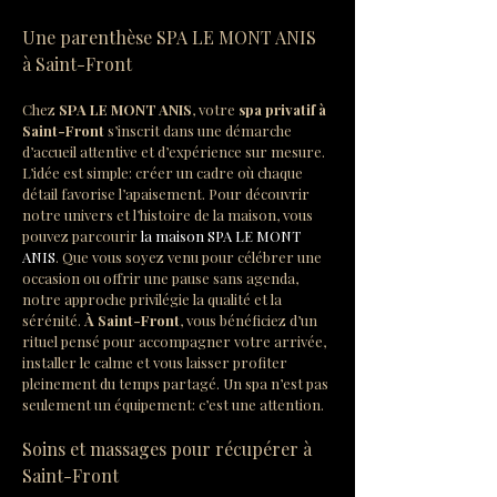
Une parenthèse SPA LE MONT ANIS 
à Saint-Front
Chez 
SPA LE MONT ANIS
, votre 
spa privatif à 
Saint-Front
 s’inscrit dans une démarche 
d’accueil attentive et d’expérience sur mesure. 
L’idée est simple: créer un cadre où chaque 
détail favorise l’apaisement. Pour découvrir 
notre univers et l’histoire de la maison, vous 
pouvez parcourir 
la maison SPA LE MONT 
ANIS
. Que vous soyez venu pour célébrer une 
occasion ou offrir une pause sans agenda, 
notre approche privilégie la qualité et la 
sérénité. 
À Saint-Front
, vous bénéficiez d’un 
rituel pensé pour accompagner votre arrivée, 
installer le calme et vous laisser profiter 
pleinement du temps partagé. Un spa n’est pas 
seulement un équipement: c’est une attention.
Soins et massages pour récupérer à 
Saint-Front