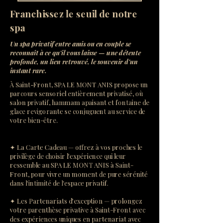
Franchissez le seuil de notre
spa
Un spa privatif entre amis ou en couple se
reconnaît à ce qu'il vous laisse — une détente
profonde, un lien retrouvé, le souvenir d'un
instant rare.
À Saint-Front, SPA LE MONT ANIS propose un
parcours sensoriel entièrement privatisé, où
salon privatif, hammam apaisant et fontaine de
glace revigorante se conjuguent au service de
votre bien-être.
✦ La Carte Cadeau — offrez à vos proches le
privilège de choisir l'expérience qui leur
ressemble au SPA LE MONT ANIS à Saint-
Front, pour vivre un moment de pure sérénité
dans l'intimité de l'espace privatif.
✦ Les Partenariats d'exception — prolongez
votre parenthèse privative à Saint-Front avec
des expériences uniques en partenariat avec