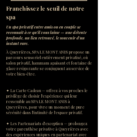
Franchissez le seuil de notre
spa
Un spa privatif entre amis ou en couple se
reconnaît à ce qu'il vous laisse — une détente
profonde, un lien retrouvé, le souvenir d'un
instant rare.
À Queyrières, SPA LE MONT ANIS propose un
parcours sensoriel entièrement privatisé, où
salon privatif, hammam apaisant et fontaine de
glace revigorante se conjuguent au service de
votre bien-être.
✦ La Carte Cadeau — offrez à vos proches le
privilège de choisir l'expérience qui leur
ressemble au SPA LE MONT ANIS à
Queyrières, pour vivre un moment de pure
sérénité dans l'intimité de l'espace privatif.
✦ Les Partenariats d'exception — prolongez
votre parenthèse privative à Queyrières avec
des expériences uniques en partenariat avec