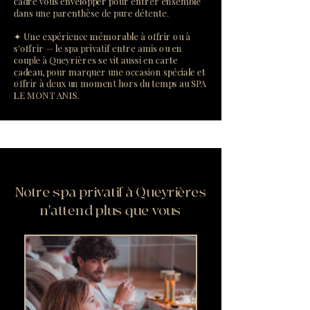
cadre vous envelopper pour entrer ensemble
dans une parenthèse de pure détente.
✦ Une expérience mémorable à offrir ou à
s'offrir — le spa privatif entre amis ou en
couple à Queyrières se vit aussi en carte
cadeau, pour marquer une occasion spéciale et
offrir à deux un moment hors du temps au SPA
LE MONT ANIS.
Notre spa privatif à Queyrières
n'attend plus que vous