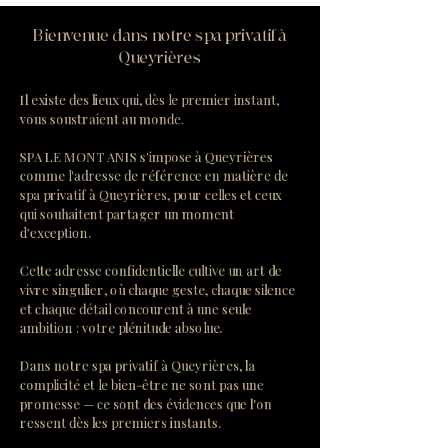
Bienvenue dans notre spa privatif à
Queyrières
Il existe des lieux qui, dès le premier instant,
vous soustraient au monde.
SPA LE MONT ANIS s'impose à Queyrières
comme l'adresse de référence en matière de
spa privatif à Queyrières, pour celles et ceux
qui souhaitent partager un moment
d'exception.
Cette adresse confidentielle cultive un art de
vivre singulier, où chaque geste, chaque silence
et chaque détail concourent à une seule
ambition : votre plénitude absolue.
Dans notre spa privatif à Queyrières, la
complicité et le bien-être ne sont pas une
promesse — ce sont des évidences que l'on
ressent dès les premiers instants.