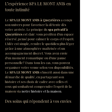
L’expérience SPA LE MONT ANIS en 
toute intimité
Le 
SPA LE MONT ANIS
à Queyrières
 a conçu 
son univers pour favoriser la détente dès 
votre arrivée. Le principe du 
spa privatif à 
Queyrières
 est clair: vous profitez d’un espace 
réservé, pensé pour calmer le corps et l’esprit. 
L’idée est simple, rendre le quotidien plus léger 
grâce à une atmosphère maîtrisée et un 
accompagnement discret. Vous avez envie 
d’un moment romantique ou d’une pause 
personnelle? Dans tous les cas, vous pouvez 
organiser votre venue selon vos disponibilités. 
Le 
SPA LE MONT ANIS
 s’inscrit aussi dans une 
démarche de qualité, en partageant son 
histoire et ses choix de cadre avec celles et 
ceux qui souhaitent comprendre l’esprit de la 
maison via 
notre histoire et la maison
.
Des soins qui répondent à vos envies