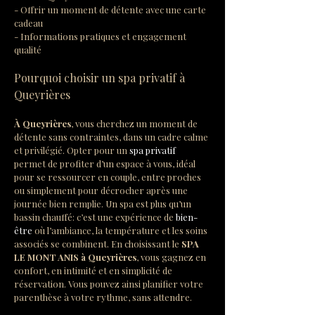
- Offrir un moment de détente avec une carte 
cadeau
- Informations pratiques et engagement 
qualité
Pourquoi choisir un spa privatif à 
Queyrières
À Queyrières
, vous cherchez un moment de 
détente sans contraintes, dans un cadre calme 
et privilégié. Opter pour un 
spa privatif
permet de profiter d’un espace à vous, idéal 
pour se ressourcer en couple, entre proches 
ou simplement pour décrocher après une 
journée bien remplie. Un spa est plus qu’un 
bassin chauffé: c’est une expérience de 
bien-
être
 où l’ambiance, la température et les soins 
associés se combinent. En choisissant le 
SPA 
LE MONT ANIS
à Queyrières
, vous gagnez en 
confort, en intimité et en simplicité de 
réservation. Vous pouvez ainsi planifier votre 
parenthèse à votre rythme, sans attendre.