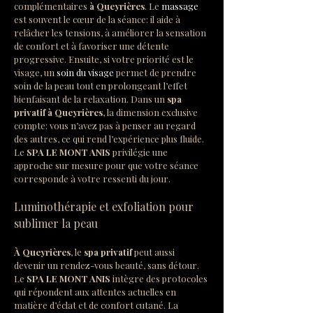
complémentaires 
à Queyrières
. Le 
massage
est souvent le cœur de la séance: il aide à 
relâcher les tensions, à améliorer la sensation 
de confort et à favoriser une détente 
progressive. Ensuite, si votre priorité est le 
visage, un 
soin du visage
 permet de prendre 
soin de la peau tout en prolongeant l’effet 
bienfaisant de la relaxation. Dans un 
spa 
privatif à Queyrières
, la dimension exclusive 
compte: vous n’avez pas à penser au regard 
des autres, ce qui rend l’expérience plus fluide. 
Le 
SPA LE MONT ANIS
 privilégie une 
approche sur mesure pour que votre séance 
corresponde à votre ressenti du jour.
Luminothérapie et exfoliation pour 
sublimer la peau
À Queyrières
, le 
spa privatif
 peut aussi 
devenir un rendez-vous beauté, sans détour. 
Le 
SPA LE MONT ANIS
 intègre des protocoles 
qui répondent aux attentes actuelles en 
matière d’éclat et de confort cutané. La 