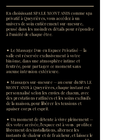
En choisissant SPA LE MONT ANIS comme spa
privatif à Queyrières, vous accédez à un
univers de soin entièrement sur-mesure,
pensé dans les moindres détails pour répondre
à l'unicité de chaque être.
✦ Le Massage Duo en Espace Privatisé — la
salle est réservée exclusivement à votre
binôme, dans une atmosphère intime et
feutrée, pour partager ce moment sans
aucune intrusion extérieure.
✦ Massages sur-mesure — au cœur du SPA LE
MONT ANIS à Queyrières, chaque instant est
personnalisé selon les envies de chacun, avec
des prestations raffinées et les soins exclusifs
de la maison, pour libérer les tensions et
apaiser corps et esprit.
✦ Un moment de détente à vivre pleinement —
dès votre arrivée, l'espace est à vous : profitez
librement des installations, alternez les
instants de chaleur et de fraîcheur, et laissez le