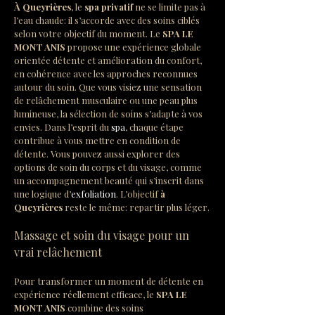
À Queyrières
, le 
spa privatif
 ne se limite pas à 
l’eau chaude: il s’accorde avec des soins ciblés 
selon votre objectif du moment. Le 
SPA LE 
MONT ANIS
 propose une expérience globale 
orientée détente et amélioration du confort, 
en cohérence avec les approches reconnues 
autour du soin. Que vous visiez une sensation 
de relâchement musculaire ou une peau plus 
lumineuse, la sélection de soins s’adapte à vos 
envies. Dans l’esprit du 
spa
, chaque étape 
contribue à vous mettre en condition de 
détente. Vous pouvez aussi explorer des 
options de soin du corps et du visage, comme 
un accompagnement beauté qui s’inscrit dans 
une logique d’
exfoliation
. L’objectif 
à 
Queyrières
 reste le même: repartir plus léger.
Massage et soin du visage pour un 
vrai relâchement
Pour transformer un moment de détente en 
expérience réellement efficace, le 
SPA LE 
MONT ANIS
 combine des soins 