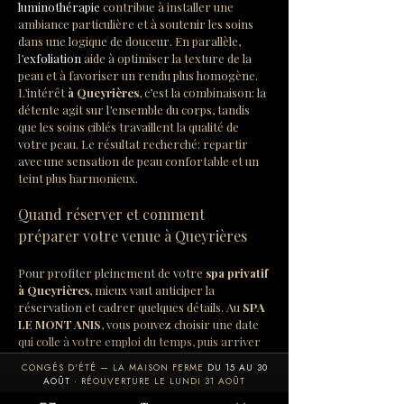
luminothérapie
 contribue à installer une 
ambiance particulière et à soutenir les soins 
dans une logique de douceur. En parallèle, 
l’
exfoliation
 aide à optimiser la texture de la 
peau et à favoriser un rendu plus homogène. 
L’intérêt 
à Queyrières
, c’est la combinaison: la 
détente agit sur l’ensemble du corps, tandis 
que les soins ciblés travaillent la qualité de 
votre peau. Le résultat recherché: repartir 
avec une sensation de peau confortable et un 
teint plus harmonieux.
Quand réserver et comment 
préparer votre venue à Queyrières
Pour profiter pleinement de votre 
spa privatif 
à Queyrières
, mieux vaut anticiper la 
réservation et cadrer quelques détails. Au 
SPA 
LE MONT ANIS
, vous pouvez choisir une date 
qui colle à votre emploi du temps, puis arriver 
serein, sans pression. Que votre objectif soit 
CONGÉS D'ÉTÉ — LA MAISON FERME
DU 15 AU 30
de décompresser ou de planifier une 
AOÛT
· RÉOUVERTURE LE LUNDI 31 AOÛT
parenthèse romantique, la préparation fait la 