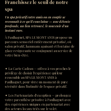
Franchissez le seuil de notre
spa
Un spa privatif entre amis ou en couple se
reconnaît à ce qu'il vous laisse — une détente
profonde, un lien retrouvé, le souvenir d'un
instant rare.
À Paulhaguet, SPA LE MONT ANIS propose un
parcours sensoriel entièrement privatisé, où
salon privatif, hammam apaisant et fontaine de
glace revigorante se conjuguent au service de
votre bien-être.
✦ La Carte Cadeau — offrez à vos proches le
privilège de choisir l'expérience qui leur
ressemble au SPA LE MONT ANIS à
Paulhaguet, pour vivre un moment de pure
sérénité dans l'intimité de l'espace privatif.
✦ Les Partenariats d'exception — prolongez
votre parenthèse privative à Paulhaguet avec
des expériences uniques en partenariat avec
des acteurs locaux triés sur le volet.