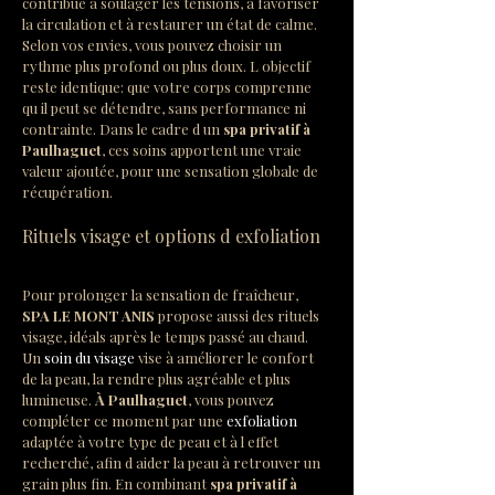
contribue à soulager les tensions, à favoriser 
la circulation et à restaurer un état de calme. 
Selon vos envies, vous pouvez choisir un 
rythme plus profond ou plus doux. L objectif 
reste identique: que votre corps comprenne 
qu il peut se détendre, sans performance ni 
contrainte. Dans le cadre d un 
spa privatif à 
Paulhaguet
, ces soins apportent une vraie 
valeur ajoutée, pour une sensation globale de 
récupération.
Rituels visage et options d exfoliation
Pour prolonger la sensation de fraîcheur, 
SPA LE MONT ANIS
 propose aussi des rituels 
visage, idéals après le temps passé au chaud. 
Un 
soin du visage
 vise à améliorer le confort 
de la peau, la rendre plus agréable et plus 
lumineuse. 
À Paulhaguet
, vous pouvez 
compléter ce moment par une 
exfoliation
adaptée à votre type de peau et à l effet 
recherché, afin d aider la peau à retrouver un 
grain plus fin. En combinant 
spa privatif à 