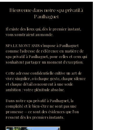
Bienvenue dans notre spa privatif à
Paulhaguet
Il existe des lieux qui, dès le premier instant,
vous soustraient au monde.
SPA LE MONT ANIS s'impose à Paulhaguet
comme l'adresse de référence en matière de
spa privatif à Paulhaguet, pour celles et ceux qui
souhaitent partager un moment d'exception.
Cette adresse confidentielle cultive un art de
vivre singulier, où chaque geste, chaque silence
et chaque détail concourent à une seule
ambition : votre plénitude absolue.
Dans notre spa privatif à Paulhaguet, la
complicité et le bien-être ne sont pas une
promesse — ce sont des évidences que l'on
ressent dès les premiers instants.