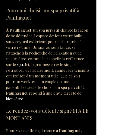
Pourquoi choisir un spa privatif à 
Paulhaguet
À Paulhaguet
, un 
spa privatif
 change la façon 
de se détendre: l espace devient votre bulle, 
sans regard extérieur, pour lâcher prise à 
votre rythme. Un spa, au sens large, se 
rattache à la recherche de relaxation et de 
mieux-être, comme le rappelle la référence 
sur le 
spa
. Ici, la promesse reste simple: 
retrouver de l apaisement, calmer les tensions 
et profiter d un moment utile. Que ce soit 
pour un week-end en couple ou une 
parenthèse seule, le choix d un 
spa privatif à 
Paulhaguet
 répond à une envie directe de 
bien-être
.
Le rendez-vous détente signé SPA LE 
MONT ANIS
Pour vivre cette expérience 
à Paulhaguet
, 