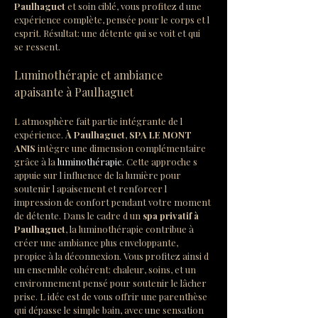
Paulhaguet
 et soin ciblé, vous profitez d une 
expérience complète, pensée pour le corps et l 
esprit. Résultat: une détente qui se voit et qui 
se ressent.
Luminothérapie et ambiance 
apaisante à Paulhaguet
L atmosphère fait partie intégrante de l 
expérience. 
À Paulhaguet
, 
SPA LE MONT 
ANIS
 intègre une dimension complémentaire 
grâce à la 
luminothérapie
. Cette approche s 
appuie sur l influence de la lumière pour 
soutenir l apaisement et renforcer l 
impression de confort pendant votre moment 
de détente. Dans le cadre d un 
spa privatif à 
Paulhaguet
, la luminothérapie contribue à 
créer une ambiance plus enveloppante, 
propice à la déconnexion. Vous profitez ainsi d 
un ensemble cohérent: chaleur, soins, et un 
environnement pensé pour soutenir le lâcher 
prise. L idée est de vous offrir une parenthèse 
qui dépasse le simple bain, avec une sensation 