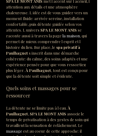
SPA LE MONT ANIS
 met l accent sur l accueil, l 
attention aux détails et une atmosphère 
chaleureuse. L idée est de vous guider vers un 
moment fluide: arrivée sereine, installation 
confortable, puis détente guidée selon vos 
attentes. L univers 
SPA LE MONT ANIS
 se 
raconte aussi à travers la page 
la maison
, qui 
permet de mieux comprendre l esprit et l 
histoire du lieu. Sur place, le 
spa privatif à 
Paulhaguet
 s inscrit dans une démarche 
cohérente: du calme, des soins adaptés et une 
expérience pensée pour que vous ressortiez 
plus léger. 
À Paulhaguet
, tout est conçu pour 
que la détente soit simple et évidente.
Quels soins et massages pour se 
ressourcer
La détente ne se limite pas à l eau. 
À 
Paulhaguet
, 
SPA LE MONT ANIS
 associe le 
temps de privatisation à des gestes de soin qui 
travaillent la sensation de relâchement. Le 
massage
 est au coeur de cette approche: il 