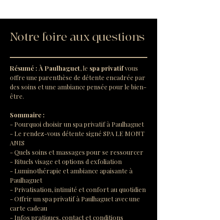
Notre foire aux questions
Résumé :
À Paulhaguet
, le 
spa privatif
 vous 
offre une parenthèse de détente encadrée par 
des soins et une ambiance pensée pour le bien-
être.
Sommaire :
- Pourquoi choisir un spa privatif à Paulhaguet
- Le rendez-vous détente signé SPA LE MONT 
ANIS
- Quels soins et massages pour se ressourcer
- Rituels visage et options d exfoliation
- Luminothérapie et ambiance apaisante à 
Paulhaguet
- Privatisation, intimité et confort au quotidien
- Offrir un spa privatif à Paulhaguet avec une 
carte cadeau
- Infos pratiques, contact et conditions