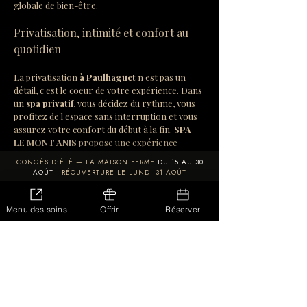
globale de bien-être.
Privatisation, intimité et confort au 
quotidien
La privatisation 
à Paulhaguet
 n est pas un 
détail, c est le coeur de votre expérience. Dans 
un 
spa privatif
, vous décidez du rythme, vous 
profitez de l espace sans interruption et vous 
assurez votre confort du début à la fin. 
SPA 
LE MONT ANIS
 propose une expérience 
orientée service: un cadre apaisant, une 
CONGÉS D'ÉTÉ — LA MAISON FERME
DU 15 AU 30
attention portée à votre arrivée et des 
AOÛT
· RÉOUVERTURE LE LUNDI 31 AOÛT
moments dédiés à votre détente. Pour 
confort et cohérence, pensez aussi à préparer 
LES SOINS
CARTE CADEAU
RÉSERVER
votre venue en vérifiant les informations 
Menu des soins
Offrir
Réserver
utiles, notamment via la page 
contact
 si vous 
souhaitez des précisions. 
À Paulhaguet
, un 
spa privatif
 devient alors une vraie solution de 
récupération, idéale pour offrir une pause 
efficace dans votre semaine ou dans votre 
séjour.