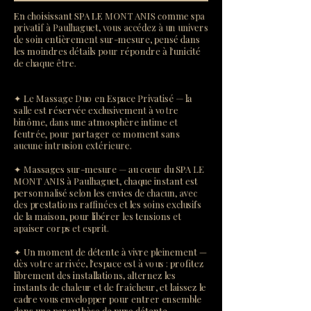
En choisissant SPA LE MONT ANIS comme spa
privatif à Paulhaguet, vous accédez à un univers
de soin entièrement sur-mesure, pensé dans
les moindres détails pour répondre à l'unicité
de chaque être.
✦ Le Massage Duo en Espace Privatisé — la
salle est réservée exclusivement à votre
binôme, dans une atmosphère intime et
feutrée, pour partager ce moment sans
aucune intrusion extérieure.
✦ Massages sur-mesure — au cœur du SPA LE
MONT ANIS à Paulhaguet, chaque instant est
personnalisé selon les envies de chacun, avec
des prestations raffinées et les soins exclusifs
de la maison, pour libérer les tensions et
apaiser corps et esprit.
✦ Un moment de détente à vivre pleinement —
dès votre arrivée, l'espace est à vous : profitez
librement des installations, alternez les
instants de chaleur et de fraîcheur, et laissez le
cadre vous envelopper pour entrer ensemble
dans une parenthèse de pure détente.