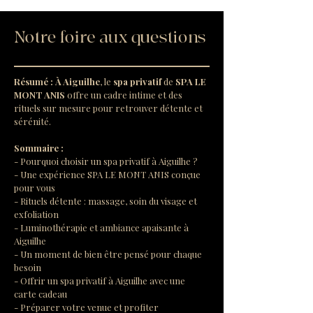
Notre foire aux questions
Résumé :
À Aiguilhe
, le 
spa privatif
 de 
SPA LE 
MONT ANIS
 offre un cadre intime et des 
rituels sur mesure pour retrouver détente et 
sérénité.
Sommaire :
- Pourquoi choisir un spa privatif à Aiguilhe ?
- Une expérience SPA LE MONT ANIS conçue 
pour vous
- Rituels détente : massage, soin du visage et 
exfoliation
- Luminothérapie et ambiance apaisante à 
Aiguilhe
- Un moment de bien être pensé pour chaque 
besoin
- Offrir un spa privatif à Aiguilhe avec une 
carte cadeau
- Préparer votre venue et profiter 