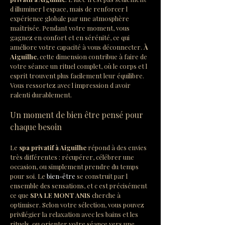
d illuminer l espace, mais de renforcer l 
expérience globale par une atmosphère 
maîtrisée. Pendant votre moment, vous 
gagnez en confort et en sérénité, ce qui 
améliore votre capacité à vous déconnecter. 
À 
Aiguilhe
, cette dimension contribue à faire de 
votre séance un rituel complet, où le corps et l 
esprit trouvent plus facilement leur équilibre. 
Vous ressortez avec l impression d avoir 
ralenti durablement.
Un moment de bien être pensé pour 
chaque besoin
Le 
spa privatif à Aiguilhe
 répond à des envies 
très différentes : récupérer, célébrer une 
occasion, ou simplement prendre du temps 
pour soi. Le 
bien-être
 se construit par l 
ensemble des sensations, et c est précisément 
ce que 
SPA LE MONT ANIS
 cherche à 
optimiser. Selon votre sélection, vous pouvez 
privilégier la relaxation avec les bains et les 
rituels, ou orienter votre séance vers une 