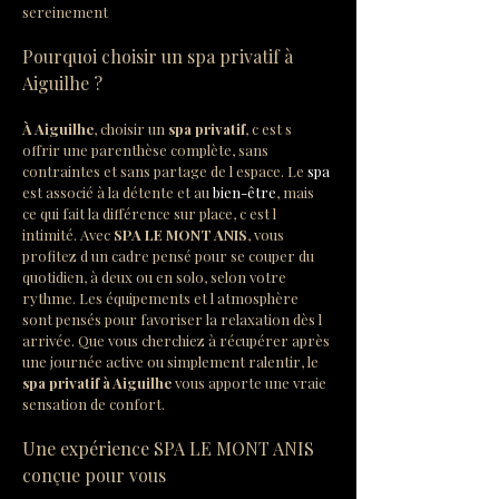
sereinement
Pourquoi choisir un spa privatif à 
Aiguilhe ?
À Aiguilhe
, choisir un 
spa privatif
, c est s 
offrir une parenthèse complète, sans 
contraintes et sans partage de l espace. Le 
spa
est associé à la détente et au 
bien-être
, mais 
ce qui fait la différence sur place, c est l 
intimité. Avec 
SPA LE MONT ANIS
, vous 
profitez d un cadre pensé pour se couper du 
quotidien, à deux ou en solo, selon votre 
rythme. Les équipements et l atmosphère 
sont pensés pour favoriser la relaxation dès l 
arrivée. Que vous cherchiez à récupérer après 
une journée active ou simplement ralentir, le 
spa privatif à Aiguilhe
 vous apporte une vraie 
sensation de confort.
Une expérience SPA LE MONT ANIS 
conçue pour vous