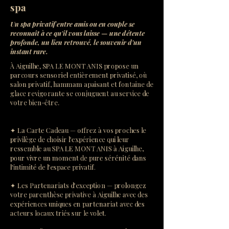
spa
Un spa privatif entre amis ou en couple se
reconnaît à ce qu'il vous laisse — une détente
profonde, un lien retrouvé, le souvenir d'un
instant rare.
À Aiguilhe, SPA LE MONT ANIS propose un
parcours sensoriel entièrement privatisé, où
salon privatif, hammam apaisant et fontaine de
glace revigorante se conjuguent au service de
votre bien-être.
✦ La Carte Cadeau — offrez à vos proches le
privilège de choisir l'expérience qui leur
ressemble au SPA LE MONT ANIS à Aiguilhe,
pour vivre un moment de pure sérénité dans
l'intimité de l'espace privatif.
✦ Les Partenariats d'exception — prolongez
votre parenthèse privative à Aiguilhe avec des
expériences uniques en partenariat avec des
acteurs locaux triés sur le volet.