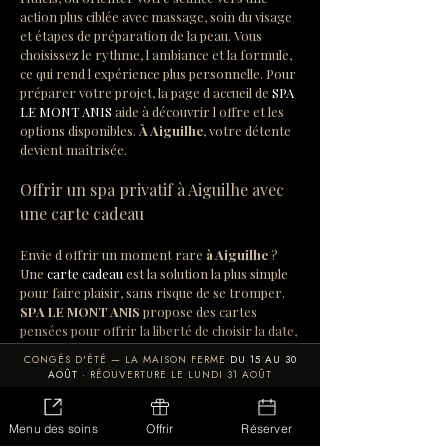
action plus ciblée avec massage, soin du visage 
et étapes de préparation de la peau. Vous 
choisissez le rythme, l ambiance et la formule, 
ce qui rend l expérience plus personnelle. Pour 
préparer votre projet, la page d accueil de 
SPA 
LE MONT ANIS
 aide à découvrir l offre et les 
options disponibles. 
À Aiguilhe
, votre détente 
devient maîtrisée.
Offrir un spa privatif à Aiguilhe avec 
une carte cadeau
Envie d offrir un moment rare 
à Aiguilhe
 ? 
Une 
carte cadeau
 est la solution la plus simple 
pour faire plaisir, sans risque de se tromper. 
SPA LE MONT ANIS
 propose des cartes 
pensées pour offrir la liberté de choisir la date, 
tout en garantissant l expérience d un 
spa 
CONGÉS D'ÉTÉ — LA MAISON FERME
DU 15 AU 30
privatif
. Vous pouvez sélectionner l option qui 
AOÛT
· RÉOUVERTURE LE LUNDI 31 AOÛT
correspond à votre intention sur la page des 
cartes cadeaux
. Si vous souhaitez utiliser une 
LES SOINS
CARTE CADEAU
RÉSERVER
carte dédiée, la page 
votre bon spa mont anis
Menu des soins
Offrir
Réserver
guide vers l activation et l utilisation. 
À 