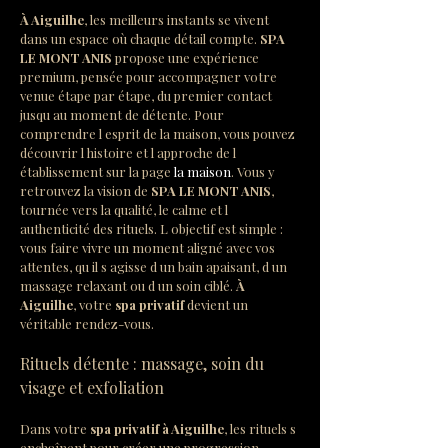
À Aiguilhe
, les meilleurs instants se vivent 
dans un espace où chaque détail compte. 
SPA 
LE MONT ANIS
 propose une expérience 
premium, pensée pour accompagner votre 
venue étape par étape, du premier contact 
jusqu au moment de détente. Pour 
comprendre l esprit de la maison, vous pouvez 
découvrir l histoire et l approche de l 
établissement sur la page 
la maison
. Vous y 
retrouvez la vision de 
SPA LE MONT ANIS
, 
tournée vers la qualité, le calme et l 
authenticité des rituels. L objectif est simple : 
vous faire vivre un moment aligné avec vos 
attentes, qu il s agisse d un bain apaisant, d un 
massage relaxant ou d un soin ciblé. 
À 
Aiguilhe
, votre 
spa privatif
 devient un 
véritable rendez-vous.
Rituels détente : massage, soin du 
visage et exfoliation
Dans votre 
spa privatif à Aiguilhe
, les rituels s 
enchaînent pour créer une progression 