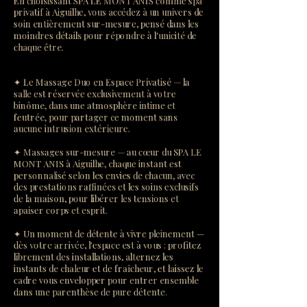
En choisissant SPA LE MONT ANIS comme spa
privatif à Aiguilhe, vous accédez à un univers de
soin entièrement sur-mesure, pensé dans les
moindres détails pour répondre à l'unicité de
chaque être.
✦ Le Massage Duo en Espace Privatisé — la
salle est réservée exclusivement à votre
binôme, dans une atmosphère intime et
feutrée, pour partager ce moment sans
aucune intrusion extérieure.
✦ Massages sur-mesure — au cœur du SPA LE
MONT ANIS à Aiguilhe, chaque instant est
personnalisé selon les envies de chacun, avec
des prestations raffinées et les soins exclusifs
de la maison, pour libérer les tensions et
apaiser corps et esprit.
✦ Un moment de détente à vivre pleinement —
dès votre arrivée, l'espace est à vous : profitez
librement des installations, alternez les
instants de chaleur et de fraîcheur, et laissez le
cadre vous envelopper pour entrer ensemble
dans une parenthèse de pure détente.