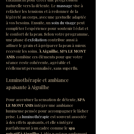
naturelle vers la détente. Le 
massage
 vise à 
relâcher les tensions et à redonner de la 
légèreté au corps, avec une gestuelle adaptée 
à vos besoins. Ensuite, un 
soin du visage
 peut 
compléter l expérience pour soutenir l éclat et 
le confort de la peau. Selon votre programme, 
une phase d 
exfoliation
 contribue aussi à 
affiner le grain et à préparer la peau à mieux 
recevoir les soins. 
À Aiguilhe
, 
SPA LE MONT 
ANIS
 combine ces éléments pour que votre 
séance reste cohérente, agréable et 
réellement personnalisée, sans superflu.
Luminothérapie et ambiance 
apaisante à Aiguilhe
Pour accentuer la sensation de détente, 
SPA 
LE MONT ANIS
 intègre une ambiance 
lumineuse pensée pour accompagner le lâcher 
prise. La 
luminothérapie
 est souvent associée 
à des effets apaisants, et elle s intègre 
parfaitement à un cadre comme le 
spa 
privatif à Aiguilhe
. L idée n est pas seulement 