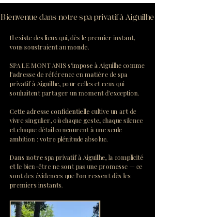
Bienvenue dans notre spa privatif à Aiguilhe
Il existe des lieux qui, dès le premier instant,
vous soustraient au monde.
SPA LE MONT ANIS s'impose à Aiguilhe comme
l'adresse de référence en matière de spa
privatif à Aiguilhe, pour celles et ceux qui
souhaitent partager un moment d'exception.
Cette adresse confidentielle cultive un art de
vivre singulier, où chaque geste, chaque silence
et chaque détail concourent à une seule
ambition : votre plénitude absolue.
Dans notre spa privatif à Aiguilhe, la complicité
et le bien-être ne sont pas une promesse — ce
sont des évidences que l'on ressent dès les
premiers instants.