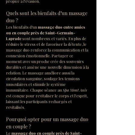
propice à l'évasion.
Quels sont les bienfaits d’un massage 
duo ?
Les bienfaits d’un 
massage duo entre amies 
ou en couple près de Saint-Germain-
Laprade
 sont nombreux et variés. En plus de 
réduire le stress et de favoriser la détente, le 
massage duo renforce la communication et la 
connexion émotionnelle. Partager ce 
moment avec un proche crée des souvenirs 
durables et amène une nouvelle dimension à la 
relation. Le massage améliore aussi la 
circulation sanguine, soulage les tensions 
musculaires et stimule le système 
immunitaire. Chaque séance au 
Spa Mont Anis
est conçue pour revitaliser le corps et l'esprit, 
laissant les participants rechargés et 
revitalisés.
Pourquoi opter pour un massage duo 
en couple ?
Le 
massage duo en couple près de Saint-