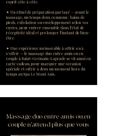
esprit côte à côte.
✦ Un rituel de préparation partagé — avant le
massage, un temps doux commun : bains de
pieds, exfoliation ou enveloppement selon vos
envies, pour entrer ensemble dans l'état de
réceptivité idéal et prolonger l'instant de bien-
être.
✦ Une expérience mémorable à offrir ou à
s'offrir — le massage duo entre amis ou en
couple à Saint-Germain-Laprade se vit aussi en
carte cadeau, pour marquer une occasion
spéciale et offrir à deux un moment hors du
temps au Spa Le Mont Anis.
Massage duo entre amis ou en
couple n'attend plus que vous