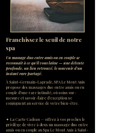
Franchissez le seuil de notre
spa
Un massage duo entre amis ou en couple se
reconnaît à ce qu'il vous laisse — une détente
profonde, un lien retrouvé, le souvenir d'un
instant rare partagé.
À Saint-Germain-Laprade, SPA Le Mont Anis
propose des massages duo entre amis ou en
couple d'une rare intimité, où soins sur-
mesure et savoir-faire d'exception se
conjuguent au service de votre bien-être.
✦ La Carte Cadeau — offrez à vos proches le
privilège de vivre à deux un massage duo entre
amis ou en couple au Spa Le Mont Anis à Saint-