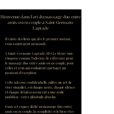
Bienvenue dans l'art du massage duo entre
amis ou en couple à Saint-Germain-
Laprade
Il existe des lieux qui, dès le premier instant,
vous soustraient au monde.
À Saint-Germain-Laprade, SPA Le Mont Anis
s'impose comme l'adresse de référence pour
le massage duo entre amis ou en couple, pour
celles et ceux qui souhaitent partager un
moment d'exception.
Cette adresse confidentielle cultive un art de
vivre singulier, où chaque geste, chaque silence
et chaque détail concourent à une seule
ambition : votre plénitude absolue.
Dans cet espace dédié au massage duo entre
amis ou en couple, la complicité et le bien-être