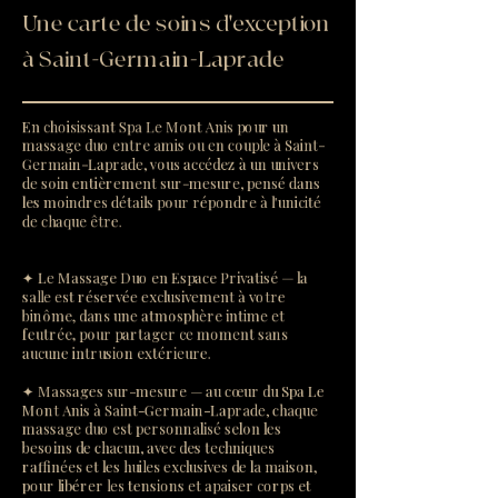
Une carte de soins d'exception
à Saint-Germain-Laprade
En choisissant Spa Le Mont Anis pour un
massage duo entre amis ou en couple à Saint-
Germain-Laprade, vous accédez à un univers
de soin entièrement sur-mesure, pensé dans
les moindres détails pour répondre à l'unicité
de chaque être.
✦ Le Massage Duo en Espace Privatisé — la
salle est réservée exclusivement à votre
binôme, dans une atmosphère intime et
feutrée, pour partager ce moment sans
aucune intrusion extérieure.
✦ Massages sur-mesure — au cœur du Spa Le
Mont Anis à Saint-Germain-Laprade, chaque
massage duo est personnalisé selon les
besoins de chacun, avec des techniques
raffinées et les huiles exclusives de la maison,
pour libérer les tensions et apaiser corps et