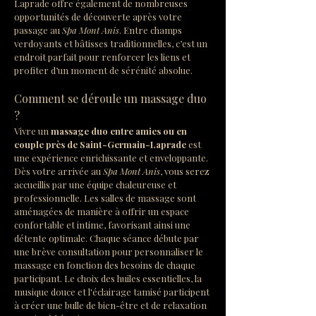
Laprade offre également de nombreuses 
opportunités de découverte après votre 
passage au 
Spa Mont Anis
. Entre champs 
verdoyants et bâtisses traditionnelles, c’est un 
endroit parfait pour renforcer les liens et 
profiter d’un moment de sérénité absolue.
Comment se déroule un massage duo 
?
Vivre un 
massage duo entre amies ou en 
couple près de Saint-Germain-Laprade
 est 
une expérience enrichissante et enveloppante. 
Dès votre arrivée au 
Spa Mont Anis
, vous serez 
accueillis par une équipe chaleureuse et 
professionnelle. Les salles de massage sont 
aménagées de manière à offrir un espace 
confortable et intime, favorisant ainsi une 
détente optimale. Chaque séance débute par 
une brève consultation pour personnaliser le 
massage en fonction des besoins de chaque 
participant. Le choix des huiles essentielles, la 
musique douce et l'éclairage tamisé participent 
à créer une bulle de bien-être et de relaxation 