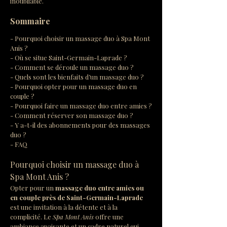
inoubliable.
Sommaire
- Pourquoi choisir un massage duo à Spa Mont 
Anis ?
- Où se situe Saint-Germain-Laprade ?
- Comment se déroule un massage duo ?
- Quels sont les bienfaits d’un massage duo ?
- Pourquoi opter pour un massage duo en 
couple ?
- Pourquoi faire un massage duo entre amies ?
- Comment réserver son massage duo ?
- Y a-t-il des abonnements pour des massages 
duo ?
- FAQ
Pourquoi choisir un massage duo à 
Spa Mont Anis ?
Opter pour un 
massage duo entre amies ou 
en couple près de Saint-Germain-Laprade
est une invitation à la détente et à la 
complicité. Le 
Spa Mont Anis
 offre une 
ambiance apaisante et un cadre naturel qui 