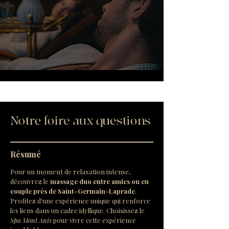
Notre foire aux questions
Résumé
Pour un moment de relaxation intense, 
découvrez le 
massage duo entre amies ou en 
couple près de Saint-Germain-Laprade
. 
Profitez d'une expérience unique qui renforce 
les liens dans un cadre idyllique. Choisissez le 
Spa Mont Anis
 pour vivre cette expérience 