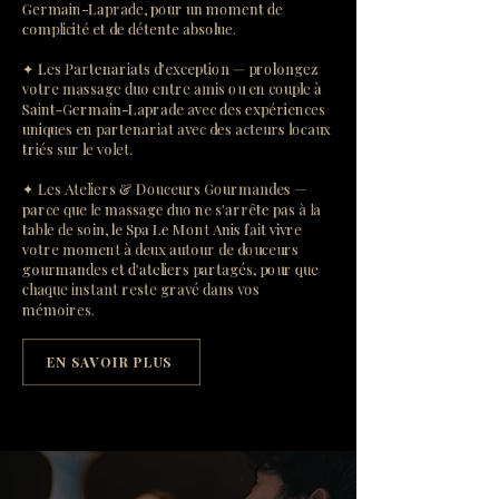
Germain-Laprade, pour un moment de
complicité et de détente absolue.
✦ Les Partenariats d'exception — prolongez
votre massage duo entre amis ou en couple à
Saint-Germain-Laprade avec des expériences
uniques en partenariat avec des acteurs locaux
triés sur le volet.
✦ Les Ateliers & Douceurs Gourmandes —
parce que le massage duo ne s'arrête pas à la
table de soin, le Spa Le Mont Anis fait vivre
votre moment à deux autour de douceurs
gourmandes et d'ateliers partagés, pour que
chaque instant reste gravé dans vos
mémoires.
EN SAVOIR PLUS