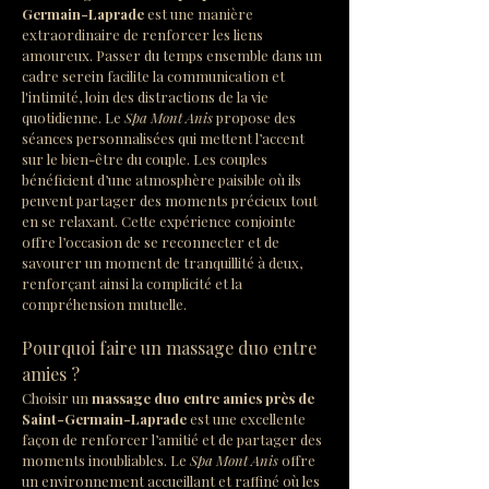
Germain-Laprade
 est une manière 
extraordinaire de renforcer les liens 
amoureux. Passer du temps ensemble dans un 
cadre serein facilite la communication et 
l'intimité, loin des distractions de la vie 
quotidienne. Le 
Spa Mont Anis
 propose des 
séances personnalisées qui mettent l’accent 
sur le bien-être du couple. Les couples 
bénéficient d’une atmosphère paisible où ils 
peuvent partager des moments précieux tout 
en se relaxant. Cette expérience conjointe 
offre l’occasion de se reconnecter et de 
savourer un moment de tranquillité à deux, 
renforçant ainsi la complicité et la 
compréhension mutuelle.
Pourquoi faire un massage duo entre 
amies ?
Choisir un 
massage duo entre amies près de 
Saint-Germain-Laprade
 est une excellente 
façon de renforcer l’amitié et de partager des 
moments inoubliables. Le 
Spa Mont Anis
 offre 
un environnement accueillant et raffiné où les 