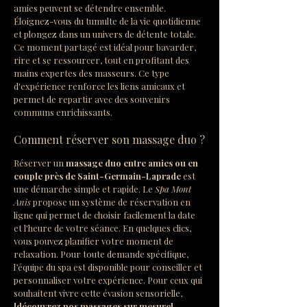
amies peuvent se détendre ensemble. 
Éloignez-vous du tumulte de la vie quotidienne 
et plongez dans un univers de détente totale. 
Ce moment partagé est idéal pour bavarder, 
rire et se ressourcer, tout en profitant des 
mains expertes des masseurs. Ce type 
d'expérience renforce les liens amicaux et 
permet de repartir avec des souvenirs 
communs enrichissants.
Comment réserver son massage duo ?
Réserver un 
massage duo entre amies ou en 
couple près de Saint-Germain-Laprade
 est 
une démarche simple et rapide. Le 
Spa Mont 
Anis
 propose un système de réservation en 
ligne qui permet de choisir facilement la date 
et l'heure de votre séance. En quelques clics, 
vous pouvez planifier votre moment de 
relaxation. Pour toute demande spécifique, 
l’équipe du spa est disponible pour conseiller et 
personnaliser votre expérience. Pour ceux qui 
souhaitent vivre cette évasion sensorielle, 
[découvrez nos massages sur mesure]