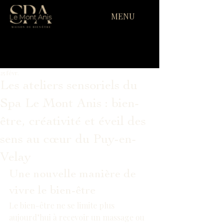
MENU
25 févr.
Les ateliers sensoriels du
Spa Le Mont Anis : bien-
être, créativité et éveil des
sens au cœur du Puy-en-
Velay
Une nouvelle manière de 
vivre le bien-être
Le bien-être ne se limite plus 
aujourd’hui à recevoir un massage ou 