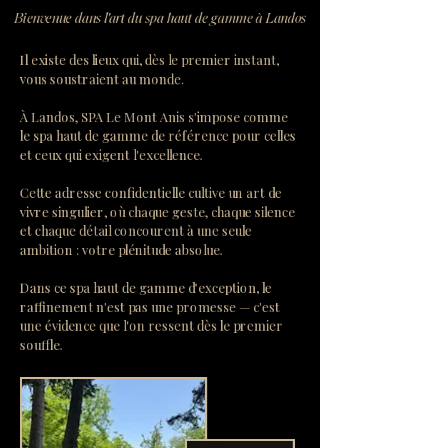
Bienvenue dans l'art du spa haut de gamme à Landos
Il existe des lieux qui, dès le premier instant,
vous soustraient au monde.
À Landos, SPA Le Mont Anis s'impose comme
le spa haut de gamme de référence pour celles
et ceux qui exigent l'excellence.
Cette adresse confidentielle cultive un art de
vivre singulier, où chaque geste, chaque silence
et chaque détail concourent à une seule
ambition : votre plénitude absolue.
Dans ce spa haut de gamme d'exception, le
raffinement n'est pas une promesse — c'est
une évidence que l'on ressent dès le premier
souffle.