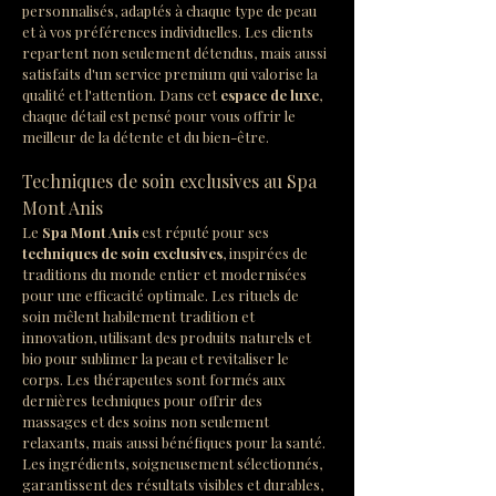
personnalisés, adaptés à chaque type de peau 
et à vos préférences individuelles. Les clients 
repartent non seulement détendus, mais aussi 
satisfaits d'un service premium qui valorise la 
qualité et l'attention. Dans cet 
espace de luxe
, 
chaque détail est pensé pour vous offrir le 
meilleur de la détente et du bien-être.
Techniques de soin exclusives au Spa 
Mont Anis
Le 
Spa Mont Anis
 est réputé pour ses 
techniques de soin exclusives
, inspirées de 
traditions du monde entier et modernisées 
pour une efficacité optimale. Les rituels de 
soin mêlent habilement tradition et 
innovation, utilisant des produits naturels et 
bio pour sublimer la peau et revitaliser le 
corps. Les thérapeutes sont formés aux 
dernières techniques pour offrir des 
massages et des soins non seulement 
relaxants, mais aussi bénéfiques pour la santé. 
Les ingrédients, soigneusement sélectionnés, 
garantissent des résultats visibles et durables, 