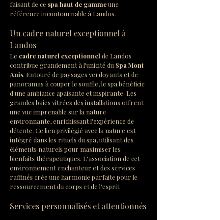
faisant de ce 
spa haut de gamme
 une 
référence incontournable à Landos.
Un cadre naturel exceptionnel à 
Landos
Le 
cadre naturel exceptionnel
 de Landos 
contribue grandement à l'unicité du 
Spa Mont 
Anis
. Entouré de paysages verdoyants et de 
panoramas à couper le souffle, le spa bénéficie 
d'une ambiance apaisante et inspirante. Les 
grandes baies vitrées des installations offrent 
une vue imprenable sur la nature 
environnante, enrichissant l'expérience de 
détente. Ce lien privilégié avec la nature est 
intégré dans les rituels du spa, utilisant des 
éléments naturels pour maximiser les 
bienfaits thérapeutiques. L'association de cet 
environnement enchanteur et des services 
raffinés crée une harmonie parfaite pour le 
ressourcement du corps et de l'esprit.
Services personnalisés et attentionnés