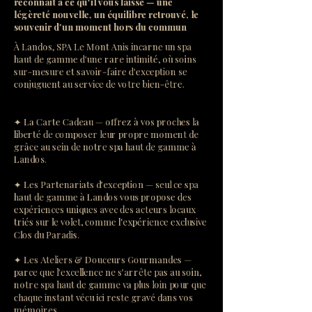
reconnaît à ce qu'il vous laisse — une
légèreté nouvelle, un équilibre retrouvé, le
souvenir d'un moment hors du commun
À Landos, SPA Le Mont Anis incarne un spa
haut de gamme d'une rare intimité, où soins
sur-mesure et savoir-faire d'exception se
conjuguent au service de votre bien-être.
✦ La Carte Cadeau — offrez à vos proches la
liberté de composer leur propre moment de
grâce au sein de notre spa haut de gamme à
Landos.
✦ Les Partenariats d'exception — seul ce spa
haut de gamme à Landos vous propose des
expériences uniques avec des acteurs locaux
triés sur le volet, comme l'expérience exclusive
Clos du Paradis.
✦ Les Ateliers & Douceurs Gourmandes —
parce que l'excellence ne s'arrête pas au soin,
notre spa haut de gamme va plus loin pour que
chaque instant vécu ici reste gravé dans vos
mémoires.