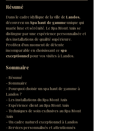
Résumé
Dans le cadre idyllique de la ville de 
Landos
, 
découvrez un 
Spa haut de gamme
 unique qui 
marie luxe et sérénité. Le Spa Mont Anis se 
distingue par une expérience personnalisée et 
des installations de qualité supérieure. 
Profitez d'un moment de détente 
incomparable en choisissant ce 
spa 
exceptionnel
 pour vos visites à Landos.
Sommaire
- Résumé
- Sommaire
- Pourquoi choisir un spa haut de gamme à 
Landos ?
- Les installations du Spa Mont Anis
- Expérience client au Spa Mont Anis
- Techniques de soin exclusives au Spa Mont 
Anis
- Un cadre naturel exceptionnel à Landos
- Services personnalisés et attentionnés