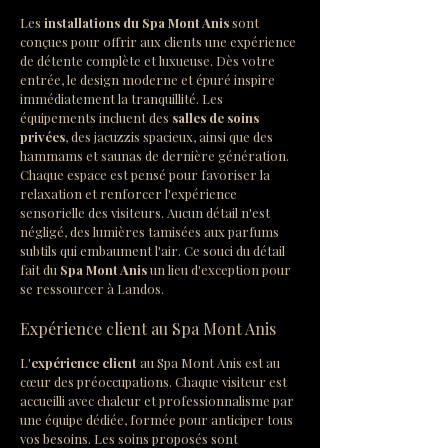
Les 
installations du Spa Mont Anis
 sont 
conçues pour offrir aux clients une expérience 
de détente complète et luxueuse. Dès votre 
entrée, le design moderne et épuré inspire 
immédiatement la tranquillité. Les 
équipements incluent des 
salles de soins 
privées
, des jacuzzis spacieux, ainsi que des 
hammams et saunas de dernière génération. 
Chaque espace est pensé pour favoriser la 
relaxation et renforcer l'expérience 
sensorielle des visiteurs. Aucun détail n'est 
négligé, des lumières tamisées aux parfums 
subtils qui embaument l'air. Ce souci du détail 
fait du 
Spa Mont Anis
 un lieu d'exception pour 
se ressourcer à Landos.
Expérience client au Spa Mont Anis
L'
expérience client
 au Spa Mont Anis est au 
cœur des préoccupations. Chaque visiteur est 
accueilli avec chaleur et professionnalisme par 
une équipe dédiée, formée pour anticiper tous 
vos besoins. Les soins proposés sont 