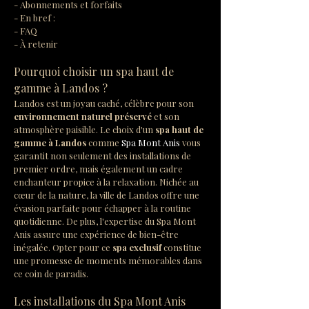
- Abonnements et forfaits
- En bref :
- FAQ
- À retenir
Pourquoi choisir un spa haut de 
gamme à Landos ?
Landos est un joyau caché, célèbre pour son 
environnement naturel préservé
 et son 
atmosphère paisible. Le choix d'un 
spa haut de 
gamme à Landos
 comme 
Spa Mont Anis
 vous 
garantit non seulement des installations de 
premier ordre, mais également un cadre 
enchanteur propice à la relaxation. Nichée au 
cœur de la nature, la ville de Landos offre une 
évasion parfaite pour échapper à la routine 
quotidienne. De plus, l'expertise du Spa Mont 
Anis assure une expérience de bien-être 
inégalée. Opter pour ce 
spa exclusif
 constitue 
une promesse de moments mémorables dans 
ce coin de paradis.
Les installations du Spa Mont Anis