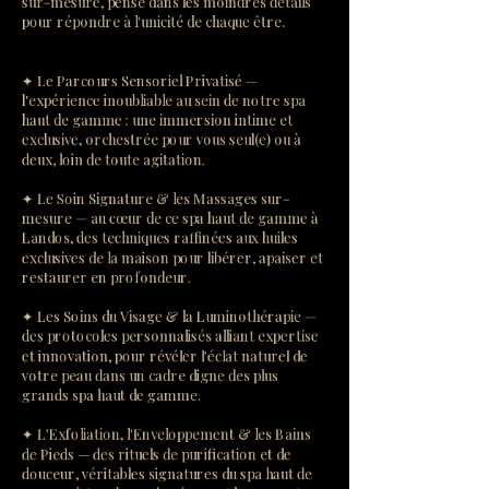
sur-mesure, pensé dans les moindres détails
pour répondre à l'unicité de chaque être.
✦ Le Parcours Sensoriel Privatisé —
l'expérience inoubliable au sein de notre spa
haut de gamme : une immersion intime et
exclusive, orchestrée pour vous seul(e) ou à
deux, loin de toute agitation.
✦ Le Soin Signature & les Massages sur-
mesure — au cœur de ce spa haut de gamme à
Landos, des techniques raffinées aux huiles
exclusives de la maison pour libérer, apaiser et
restaurer en profondeur.
✦ Les Soins du Visage & la Luminothérapie —
des protocoles personnalisés alliant expertise
et innovation, pour révéler l'éclat naturel de
votre peau dans un cadre digne des plus
grands spa haut de gamme.
✦ L'Exfoliation, l'Enveloppement & les Bains
de Pieds — des rituels de purification et de
douceur, véritables signatures du spa haut de